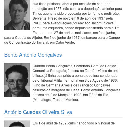
sua ficha prisional, aberta por ocasião da segunda
detenção em 1937, não consta a deportação anterior para
Timor, que teria sido provocada por ter fome e pedir pão.
Servente. Preso de novo em 9 de abril de 1937 pela
PVDE para averiguações, foi enviado, incomunicável,
para uma esquadra, sendo depois transferido para a 1.ª
Esquadra em 27 de abril e, mais tarde, em 2 de junho,
para a Cadeia do Aljube. Em 5 de junho de 1937, embarcou para o Campo
de Concentração do Tarrafal, em Cabo Verde.
Bento António Gonçalves
Quando Bento Gonçalves, Secretário-Geral do Partido
Comunista Português, faleceu no Tarrafal, vítima de uma
biliose, já tinha cumprido a pena a que fora condenado
pelo Tribunal Militar Territorial em 3 de Agosto de 1936.
Filho de Germana Alves e de Francisco Gonçalves,
caseiros da morgada de Fiães, Bento António Gonçalves
nasceu em 2 de Março de 1902, em Fiães do Rio
(Montalegre, Trás-os-Montes).
António Guedes Oliveira Silva
Em 1 de abril de 1939, culminando todo o historial de