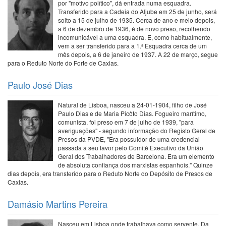
por "motivo político", dá entrada numa esquadra.
Transferido para a Cadeia do Aljube em 25 de junho, será
solto a 15 de julho de 1935. Cerca de ano e meio depois,
a 6 de dezembro de 1936, é de novo preso, recolhendo
incomunicável a uma esquadra. E, como habitualmente,
vem a ser transferido para a 1.ª Esquadra cerca de um
mês depois, a 6 de janeiro de 1937. A 22 de março, segue
para o Reduto Norte do Forte de Caxias.
Paulo José Dias
Natural de Lisboa, nasceu a 24-01-1904, filho de José
Paulo Dias e de Maria Picôto Dias. Fogueiro marítimo,
comunista, foi preso em 7 de julho de 1939, "para
averiguações" - segundo informação do Registo Geral de
Presos da PVDE, "Era possuidor de uma credencial
passada a seu favor pelo Comité Executivo da União
Geral dos Trabalhadores de Barcelona. Era um elemento
de absoluta confiança dos marxistas espanhois." Quinze
dias depois, era transferido para o Reduto Norte do Depósito de Presos de
Caxias.
Damásio Martins Pereira
Nasceu em Lisboa onde trabalhava como servente. Da