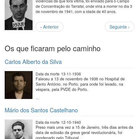
violências de que fora vítima, foi enviado para o Campo
de Concentração do Tarrafal, onde viria a morrer no dia 3
de novembro de 1941, com a idade de 40 anos.
Paginação
Página
Próxima
‹ Anterior
Seguinte ›
anterior
página
Os que ficaram pelo caminho
Carlos Alberto da Silva
Data da morte
13-11-1936
Faleceu a 13 de novembro de 1936 no Hospital de
Santo António, no Porto, para onde foi levado, na
véspera, pela PVDE do Porto.
…
Mário dos Santos Castelhano
Data da morte
12-10-1940
Preso mais uma vez a 15 de Janeiro, três dias antes da
data de eclosão da greve geral revolucionária, foi
condenado pelo Tribunal…