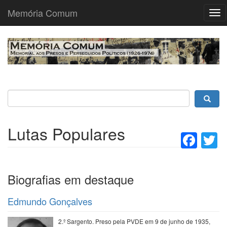
Memória Comum
Tog
nav
Passar
para
o
conteúdo
principal
Lutas Populares
Fac
T
Biografias em destaque
Edmundo Gonçalves
2.º Sargento. Preso pela PVDE em 9 de junho de 1935,