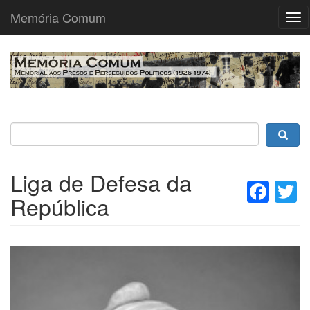
Memória Comum
Tog
nav
Passar
para
o
conteúdo
principal
Liga de Defesa da
Fac
T
República