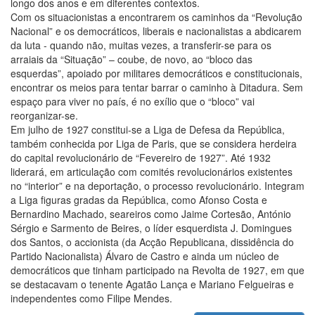
longo dos anos e em diferentes contextos.
Com os situacionistas a encontrarem os caminhos da “Revolução
Nacional” e os democráticos, liberais e nacionalistas a abdicarem
da luta - quando não, muitas vezes, a transferir-se para os
arraiais da “Situação” – coube, de novo, ao “bloco das
esquerdas”, apoiado por militares democráticos e constitucionais,
encontrar os meios para tentar barrar o caminho à Ditadura. Sem
espaço para viver no país, é no exílio que o “bloco” vai
reorganizar-se.
Em julho de 1927 constitui-se a Liga de Defesa da República,
também conhecida por Liga de Paris, que se considera herdeira
do capital revolucionário de “Fevereiro de 1927”. Até 1932
liderará, em articulação com comités revolucionários existentes
no “interior” e na deportação, o processo revolucionário. Integram
a Liga figuras gradas da República, como Afonso Costa e
Bernardino Machado, seareiros como Jaime Cortesão, António
Sérgio e Sarmento de Beires, o líder esquerdista J. Domingues
dos Santos, o accionista (da Acção Republicana, dissidência do
Partido Nacionalista) Álvaro de Castro e ainda um núcleo de
democráticos que tinham participado na Revolta de 1927, em que
se destacavam o tenente Agatão Lança e Mariano Felgueiras e
independentes como Filipe Mendes.