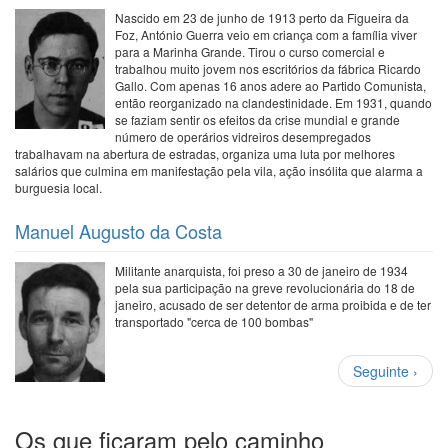
Nascido em 23 de junho de 1913 perto da Figueira da
Foz, António Guerra veio em criança com a família viver
para a Marinha Grande. Tirou o curso comercial e
trabalhou muito jovem nos escritórios da fábrica Ricardo
Gallo. Com apenas 16 anos adere ao Partido Comunista,
então reorganizado na clandestinidade. Em 1931, quando
se faziam sentir os efeitos da crise mundial e grande
número de operários vidreiros desempregados
trabalhavam na abertura de estradas, organiza uma luta por melhores
salários que culmina em manifestação pela vila, ação insólita que alarma a
burguesia local.
Manuel Augusto da Costa
Militante anarquista, foi preso a 30 de janeiro de 1934
pela sua participação na greve revolucionária do 18 de
janeiro, acusado de ser detentor de arma proibida e de ter
transportado "cerca de 100 bombas"
Paginação
Próxima
Seguinte ›
página
Os que ficaram pelo caminho