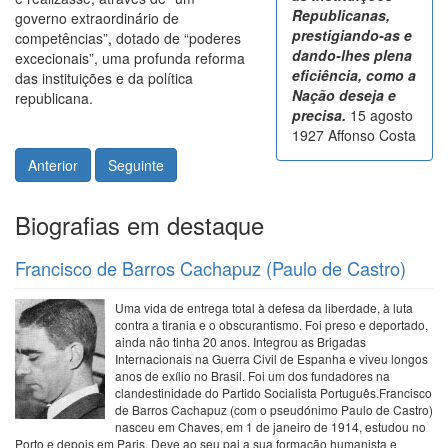
Republicanas,
governo extraordinário de
prestigiando-as e
competências”, dotado de “poderes
dando-lhes plena
excecionais”, uma profunda reforma
eficiência, como a
das instituições e da política
Nação deseja e
republicana.
precisa.
15 agosto
1927 Affonso Costa
Anterior
Seguinte
Biografias em destaque
Francisco de Barros Cachapuz (Paulo de Castro)
Uma vida de entrega total à defesa da liberdade, à luta
contra a tirania e o obscurantismo. Foi preso e deportado,
ainda não tinha 20 anos. Integrou as Brigadas
Internacionais na Guerra Civil de Espanha e viveu longos
anos de exílio no Brasil. Foi um dos fundadores na
clandestinidade do Partido Socialista Português.Francisco
de Barros Cachapuz (com o pseudónimo Paulo de Castro)
nasceu em Chaves, em 1 de janeiro de 1914, estudou no
Porto e depois em Paris. Deve ao seu pai a sua formação humanista e