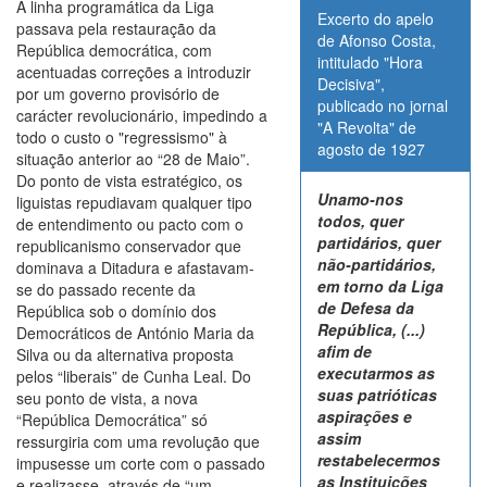
A linha programática da Liga
Excerto do apelo
passava pela restauração da
de Afonso Costa,
República democrática, com
intitulado "Hora
acentuadas correções a introduzir
Decisiva",
por um governo provisório de
publicado no jornal
carácter revolucionário, impedindo a
"A Revolta" de
todo o custo o "regressismo" à
agosto de 1927
situação anterior ao “28 de Maio”.
Do ponto de vista estratégico, os
Unamo-nos
liguistas repudiavam qualquer tipo
todos, quer
de entendimento ou pacto com o
partidários, quer
republicanismo conservador que
não-partidários,
dominava a Ditadura e afastavam-
em torno da Liga
se do passado recente da
de Defesa da
República sob o domínio dos
República, (...)
Democráticos de António Maria da
afim de
Silva ou da alternativa proposta
executarmos as
pelos “liberais” de Cunha Leal. Do
suas patrióticas
seu ponto de vista, a nova
aspirações e
“República Democrática” só
assim
ressurgiria com uma revolução que
restabelecermos
impusesse um corte com o passado
as Instituições
e realizasse, através de “um