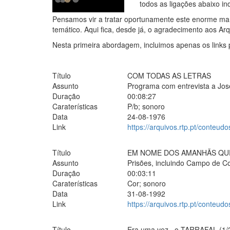
todos as ligações abaixo in
Pensamos vir a tratar oportunamente este enorme man
temático. Aqui fica, desde já, o agradecimento aos Ar
Nesta primeira abordagem, incluimos apenas os links
Título
COM TODAS AS LETRAS
Assunto
Programa com entrevista a Jos
Duração
00:08:27
Caraterísticas
P/b; sonoro
Data
24-08-1976
Link
https://arquivos.rtp.pt/conteudo
Título
EM NOME DOS AMANHÃS QU
Assunto
Prisões, incluindo Campo de C
Duração
00:03:11
Caraterísticas
Cor; sonoro
Data
31-08-1992
Link
https://arquivos.rtp.pt/conte
Título
Era uma vez...o TARRAFAL (1/