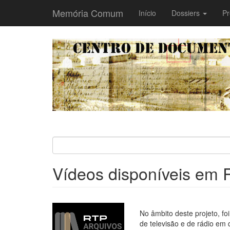
Memória Comum
Main
Início
Dossiers
Pr
navigation
Passar
para
o
conteúdo
principal
Vídeos disponíveis em 
No âmbito deste projeto, foi
de televisão e de rádio em