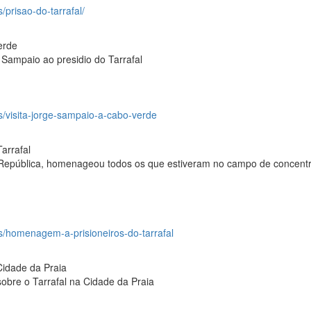
s/prisao-do-tarrafal/
erde
 Sampaio ao presidio do Tarrafal
os/visita-jorge-sampaio-a-cabo-verde
arrafal
 República, homenageou todos os que estiveram no campo de concent
os/homenagem-a-prisioneiros-do-tarrafal
Cidade da Praia
obre o Tarrafal na Cidade da Praia