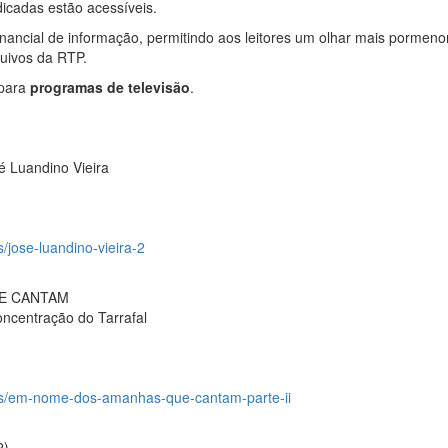
dicadas estão acessíveis.
ancial de informação, permitindo aos leitores um olhar mais pormeno
quivos da RTP.
 para
programas de televisão
.
é Luandino Vieira
s/jose-luandino-vieira-2
E CANTAM
oncentração do Tarrafal
udos/em-nome-dos-amanhas-que-cantam-parte-ii
2)