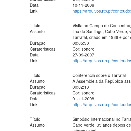
Data
10-11-2006
Link
https://arquivos.rtp.pt/conteud
Título
Visita ao Campo de Concentraç
Assunto
Ilha de Santiago, Cabo Verde; 
Tarrafal, criado em 1936 e por
Duração
00:05:30
Caraterísticas
Cor; sonoro
Data
27-09-2007
Link
https://arquivos.rtp.pt/conteud
Título
Conferência sobre o Tarrafal
Assunto
A Assembleia da República assi
Duração
00:02:13
Caraterísticas
Cor; sonoro
Data
01-11-2008
Link
https://arquivos.rtp.pt/conteudo
Título
Simpósio Internacional no Tarra
Assunto
Cabo Verde, 35 anos depois de
internacional