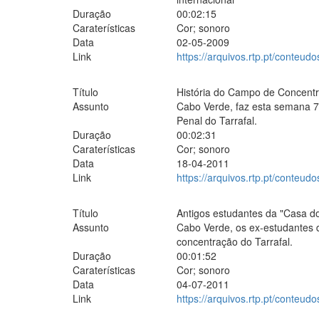
Duração
00:02:15
Caraterísticas
Cor; sonoro
Data
02-05-2009
Link
https://arquivos.rtp.pt/conteudo
Título
História do Campo de Concentr
Assunto
Cabo Verde, faz esta semana 75
Penal do Tarrafal.
Duração
00:02:31
Caraterísticas
Cor; sonoro
Data
18-04-2011
Link
https://arquivos.rtp.pt/conteud
Título
Antigos estudantes da "Casa do
Assunto
Cabo Verde, os ex-estudantes 
concentração do Tarrafal.
Duração
00:01:52
Caraterísticas
Cor; sonoro
Data
04-07-2011
Link
https://arquivos.rtp.pt/conteud