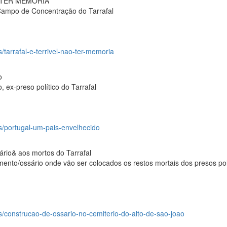
 TER MEMÓRIA
Campo de Concentração do Tarrafal
s/tarrafal-e-terrivel-nao-ter-memoria
o
 ex-preso político do Tarrafal
os/portugal-um-pais-envelhecido
rio& aos mortos do Tarrafal
to/ossário onde vão ser colocados os restos mortais dos presos pol
os/construcao-de-ossario-no-cemiterio-do-alto-de-sao-joao