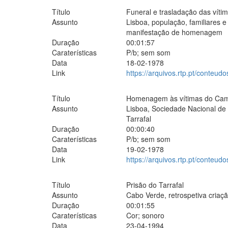
Título
Funeral e trasladação das vít
Assunto
Lisboa, população, familiares e
manifestação de homenagem
Duração
00:01:57
Caraterísticas
P/b; sem som
Data
18-02-1978
Link
https://arquivos.rtp.pt/conteudo
Título
Homenagem às vítimas do Camp
Assunto
Lisboa, Sociedade Nacional de
Tarrafal
Duração
00:00:40
Caraterísticas
P/b; sem som
Data
19-02-1978
Link
https://arquivos.rtp.pt/conte
Título
Prisão do Tarrafal
Assunto
Cabo Verde, retrospetiva criaçã
Duração
00:01:55
Caraterísticas
Cor; sonoro
Data
23-04-1994