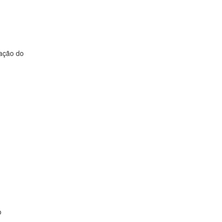
ração do
o