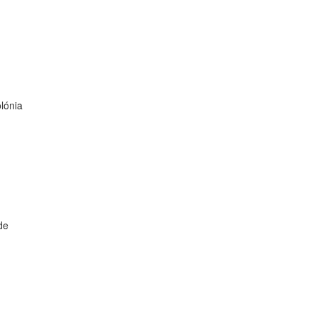
lónia
de