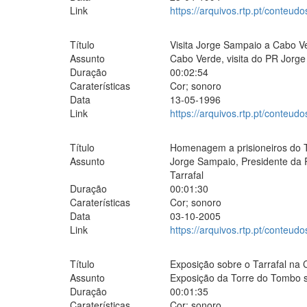
Link
https://arquivos.rtp.pt/conteudo
Título
Visita Jorge Sampaio a Cabo V
Assunto
Cabo Verde, visita do PR Jorge
Duração
00:02:54
Caraterísticas
Cor; sonoro
Data
13-05-1996
Link
https://arquivos.rtp.pt/conteud
Título
Homenagem a prisioneiros do T
Assunto
Jorge Sampaio, Presidente da
Tarrafal
Duração
00:01:30
Caraterísticas
Cor; sonoro
Data
03-10-2005
Link
https://arquivos.rtp.pt/conteud
Título
Exposição sobre o Tarrafal na 
Assunto
Exposição da Torre do Tombo s
Duração
00:01:35
Caraterísticas
Cor; sonoro