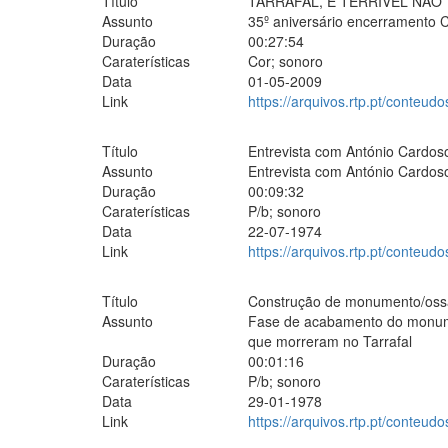
Título
TARRAFAL, É TERRÍVEL NÃO
Assunto
35º aniversário encerramento 
Duração
00:27:54
Caraterísticas
Cor; sonoro
Data
01-05-2009
Link
https://arquivos.rtp.pt/conteudo
Título
Entrevista com António Cardos
Assunto
Entrevista com António Cardoso,
Duração
00:09:32
Caraterísticas
P/b; sonoro
Data
22-07-1974
Link
https://arquivos.rtp.pt/conteud
Título
Construção de monumento/ossá
Assunto
Fase de acabamento do monumen
que morreram no Tarrafal
Duração
00:01:16
Caraterísticas
P/b; sonoro
Data
29-01-1978
Link
https://arquivos.rtp.pt/conteud