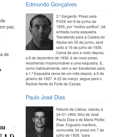
Edmundo Gonçalves
2.º Sargento. Preso pela
 de
PVDE em 9 de junho de
 em paz,
1935, por "motivo político", dá
entrada numa esquadra.
Transferido para a Cadeia do
s
Aljube em 25 de junho, será
solto a 15 de julho de 1935.
Cerca de ano e meio depois,
ia de
a 6 de dezembro de 1936, é de novo preso,
recolhendo incomunicável a uma esquadra. E,
como habitualmente, vem a ser transferido para
a
a 1.ª Esquadra cerca de um mês depois, a 6 de
janeiro de 1937. A 22 de março, segue para o
Reduto Norte do Forte de Caxias.
Paulo José Dias
Natural de Lisboa, nasceu a
24-01-1904, filho de José
Paulo Dias e de Maria Picôto
Dias. Fogueiro marítimo,
comunista, foi preso em 7 de
julho de 1939, "para