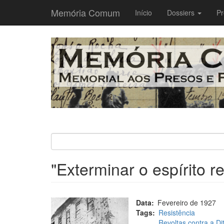
Memória Comum
Main
Início
Dossiers
Pr
navigation
Passar
para
o
conteúdo
principal
"Exterminar o espírito r
Data
Fevereiro de 1927
Tags
Resistência
Revoltas contra a Dit