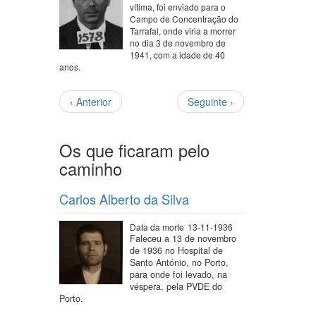
vítima, foi enviado para o
Campo de Concentração do
Tarrafal, onde viria a morrer
no dia 3 de novembro de
1941, com a idade de 40
anos.
Paginação
Página
Próxima
‹ Anterior
Seguinte ›
anterior
página
Os que ficaram pelo
caminho
Carlos Alberto da Silva
Data da morte
13-11-1936
Faleceu a 13 de novembro
de 1936 no Hospital de
Santo António, no Porto,
para onde foi levado, na
véspera, pela PVDE do
Porto.