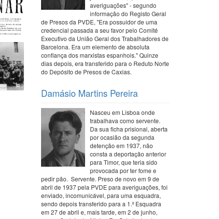
averiguações" - segundo
informação do Registo Geral
de Presos da PVDE, "Era possuidor de uma
credencial passada a seu favor pelo Comité
Executivo da União Geral dos Trabalhadores de
Barcelona. Era um elemento de absoluta
confiança dos marxistas espanhois." Quinze
dias depois, era transferido para o Reduto Norte
do Depósito de Presos de Caxias.
Damásio Martins Pereira
Nasceu em Lisboa onde
trabalhava como servente.
Da sua ficha prisional, aberta
por ocasião da segunda
detenção em 1937, não
consta a deportação anterior
para Timor, que teria sido
provocada por ter fome e
pedir pão. Servente. Preso de novo em 9 de
abril de 1937 pela PVDE para averiguações, foi
enviado, incomunicável, para uma esquadra,
sendo depois transferido para a 1.ª Esquadra
em 27 de abril e, mais tarde, em 2 de junho,