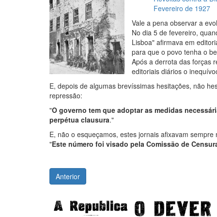
Fevereiro de 1927
Vale a pena observar a evo
No dia 5 de fevereiro, quan
Lisboa" afirmava em editoria
para que o povo tenha o be
Após a derrota das forças 
editoriais diários o inequív
E, depois de algumas brevíssimas hesitações, não he
repressão:
"
O governo tem que adoptar as medidas necessárias
perpétua clausura
."
E, não o esqueçamos, estes jornais afixavam sempre na
"
Este número foi visado pela Comissão de Censur
Anterior