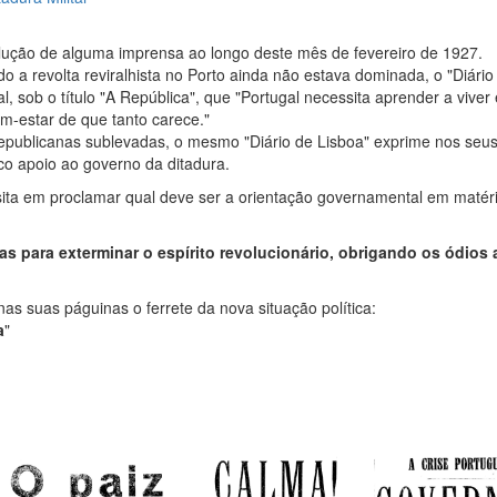
lução de alguma imprensa ao longo deste mês de fevereiro de 1927.
do a revolta reviralhista no Porto ainda não estava dominada, o "Diário
l, sob o título "A República", que "Portugal necessita aprender a viver
m-estar de que tanto carece."
republicanas sublevadas, o mesmo "Diário de Lisboa" exprime nos seu
oco apoio ao governo da ditadura.
sita em proclamar qual deve ser a orientação governamental em matér
 para exterminar o espírito revolucionário, obrigando os ódios 
s suas páguinas o ferrete da nova situação política:
a
"