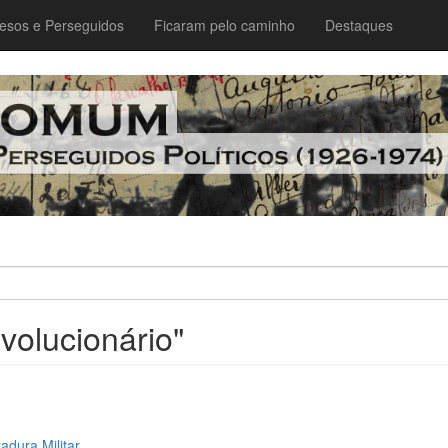
esos e Perseguidos
Ficaram pelo caminho
Destaques
evolucionário"
adura Militar