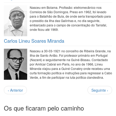
Nasceu em Bolama. Profissão: eletromecânico nos
Correios de São Domingos. Preso em 1962, foi levado
para o Batalhão de Bula, de onde seria transportado para
o presídio da Ilha das Galinhas e, no dia seguinte,
embarcado para o campo de concentração do Tarrafal,
onde ficou até 1969.
Carlos Lineu Soares Miranda
Nasceu a 30-03-1921 no concelho de Ribeira Grande, na
Ilha de Santo Antão. Foi professor primário em Portugal
(Nazaré) e seguidamente na Guiné-Bissau. Contactado
por Amilcar Cabral em Paris, no ano de 1966, Lineu
Miranda viajou para a Guiné Conakry onde recebeu uma
curta formação política e instruções para regressar a Cabo
Verde, a fim de participar na luta política clandestina.
Paginação
Página
Próxima
‹ Anterior
Seguinte ›
anterior
página
Os que ficaram pelo caminho