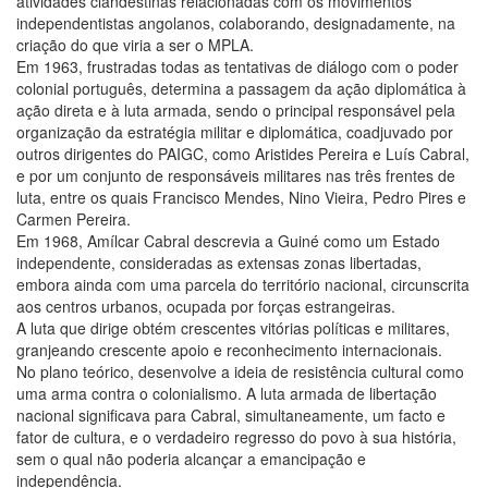
atividades clandestinas relacionadas com os movimentos
independentistas angolanos, colaborando, designadamente, na
criação do que viria a ser o MPLA.
Em 1963, frustradas todas as tentativas de diálogo com o poder
colonial português, determina a passagem da ação diplomática à
ação direta e à luta armada, sendo o principal responsável pela
organização da estratégia militar e diplomática, coadjuvado por
outros dirigentes do PAIGC, como Aristides Pereira e Luís Cabral,
e por um conjunto de responsáveis militares nas três frentes de
luta, entre os quais Francisco Mendes, Nino Vieira, Pedro Pires e
Carmen Pereira.
Em 1968, Amílcar Cabral descrevia a Guiné como um Estado
independente, consideradas as extensas zonas libertadas,
embora ainda com uma parcela do território nacional, circunscrita
aos centros urbanos, ocupada por forças estrangeiras.
A luta que dirige obtém crescentes vitórias políticas e militares,
granjeando crescente apoio e reconhecimento internacionais.
No plano teórico, desenvolve a ideia de resistência cultural como
uma arma contra o colonialismo. A luta armada de libertação
nacional significava para Cabral, simultaneamente, um facto e
fator de cultura, e o verdadeiro regresso do povo à sua história,
sem o qual não poderia alcançar a emancipação e
independência.