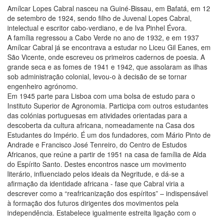
Amílcar Lopes Cabral nasceu na Guiné-Bissau, em Bafatá, em 12
de setembro de 1924, sendo filho de Juvenal Lopes Cabral,
intelectual e escritor cabo-verdiano, e de Iva Pinhel Évora.
A família regressou a Cabo Verde no ano de 1932, e em 1937
Amílcar Cabral já se encontrava a estudar no Liceu Gil Eanes, em
São Vicente, onde escreveu os primeiros cadernos de poesia. A
grande seca e as fomes de 1941 e 1942, que assolaram as ilhas
sob administração colonial, levou-o à decisão de se tornar
engenheiro agrónomo.
Em 1945 parte para Lisboa com uma bolsa de estudo para o
Instituto Superior de Agronomia. Participa com outros estudantes
das colónias portuguesas em atividades orientadas para a
descoberta da cultura africana, nomeadamente na Casa dos
Estudantes do Império. É um dos fundadores, com Mário Pinto de
Andrade e Francisco José Tenreiro, do Centro de Estudos
Africanos, que reúne a partir de 1951 na casa de família de Alda
do Espírito Santo. Destes encontros nasce um movimento
literário, influenciado pelos ideais da Negritude, e dá-se a
afirmação da identidade africana - fase que Cabral viria a
descrever como a “reafricanização dos espíritos” – indispensável
à formação dos futuros dirigentes dos movimentos pela
independência. Estabelece igualmente estreita ligação com o