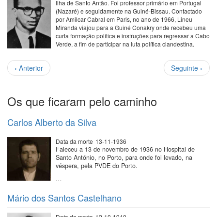
Ilha de Santo Antão. Foi professor primário em Portugal
(Nazaré) e seguidamente na Guiné-Bissau. Contactado
por Amilcar Cabral em Paris, no ano de 1966, Lineu
Miranda viajou para a Guiné Conakry onde recebeu uma
curta formação política e instruções para regressar a Cabo
Verde, a fim de participar na luta política clandestina.
Paginação
Página
Próxima
‹ Anterior
Seguinte ›
anterior
página
Os que ficaram pelo caminho
Carlos Alberto da Silva
Data da morte
13-11-1936
Faleceu a 13 de novembro de 1936 no Hospital de
Santo António, no Porto, para onde foi levado, na
véspera, pela PVDE do Porto.
…
Mário dos Santos Castelhano
Data da morte
12-10-1940