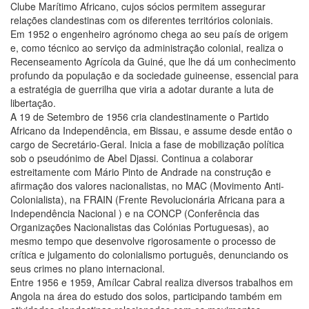
Clube Marítimo Africano, cujos sócios permitem assegurar
relações clandestinas com os diferentes territórios coloniais.
Em 1952 o engenheiro agrónomo chega ao seu país de origem
e, como técnico ao serviço da administração colonial, realiza o
Recenseamento Agrícola da Guiné, que lhe dá um conhecimento
profundo da população e da sociedade guineense, essencial para
a estratégia de guerrilha que viria a adotar durante a luta de
libertação.
A 19 de Setembro de 1956 cria clandestinamente o Partido
Africano da Independência, em Bissau, e assume desde então o
cargo de Secretário-Geral. Inicia a fase de mobilização política
sob o pseudónimo de Abel Djassi. Continua a colaborar
estreitamente com Mário Pinto de Andrade na construção e
afirmação dos valores nacionalistas, no MAC (Movimento Anti-
Colonialista), na FRAIN (Frente Revolucionária Africana para a
Independência Nacional ) e na CONCP (Conferência das
Organizações Nacionalistas das Colónias Portuguesas), ao
mesmo tempo que desenvolve rigorosamente o processo de
crítica e julgamento do colonialismo português, denunciando os
seus crimes no plano internacional.
Entre 1956 e 1959, Amílcar Cabral realiza diversos trabalhos em
Angola na área do estudo dos solos, participando também em