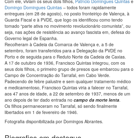
Com ele, viviam os seus dois filhos,
Patrício Domingues Quintas
e
Domingo Domingues Quintas
– todos foram rapidamente
entregues (em 28 de agosto), no posto fronteiriço de Valença, à
Guarda Fiscal e à PVDE, que logo os identificou como tendo
tomado “parte ativa no movimento revolucionário comunista”, ou
seja, nas ações de resistência ao avanço fascista em, defesa do
Governo legal de Espanha.
Recolheram à Cadeia da Comarca de Valença e, a 5 de
setembro, foram transferidos para a Delegação da PVDE no
Porto e de seguida para o Reduto Norte da Cadeia de Caxias.
A 17 de outubro de 1936, Francisco Quintas integrou, com os
seus dois filhos, o primeiro grupo de presos que embarcou para o
Campo de Concentração do Tarrafal, em Cabo Verde.
Padecendo de febre palustre e sem qualquer tratamento médico
e medicamentoso, Francisco Quintas viria a falecer no Tarrafal,
aos 47 anos de idade, a 22 de setembro de 1937, menos de um
ano depois de ter dado entrada no
campo da morte lenta
.
Os filhos permaneceram no Tarrafal, só sendo finalmente
libertados em 1 de fevereiro de 1946.
Fotografia disponibilizada por Domingos Abrantes.
Biografias em destaque