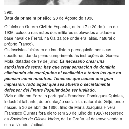
3995
Data da primeira prisão
28 de Agosto de 1936
O início da Guerra Civil de Espanha, entre 17 e 20 de julho de
1936, colocou nas mãos dos militares sublevados a cidade e
base naval de Ferrol, na Galiza (de onde era, aliás, natural o
próprio Franco).
Os fascistas iniciaram de imediato a perseguição aos seus
opositores, dando pleno cumprimento às instruções do General
Mola, datadas de 19 de julho:
Es necesario crear una
atmósfera de terror, hay que crear sensación de dominio
eliminando sin escrúpulos ni vacilación a todos los que no
piensen como nosotros. Tenemos que causar una gran
impresión, todo aquel que sea abierta o secretamente
defensor del Frente Popular debe ser fusilado
.
Vivia então em Ferrol o português Francisco Domingues Quintas,
industrial talhante, de orientação socialista. natural de Grijó, onde
nasceu a 30 de abril de 1890, filho de Maria Joaquina Rivéra.
Francisco Quintas fora eleito (em 20 de julho de 1926) tesoureiro
da
Sociedad de Oficios Varios
, de La Graña, aí desenvolvendo a
sua atividade sindical.