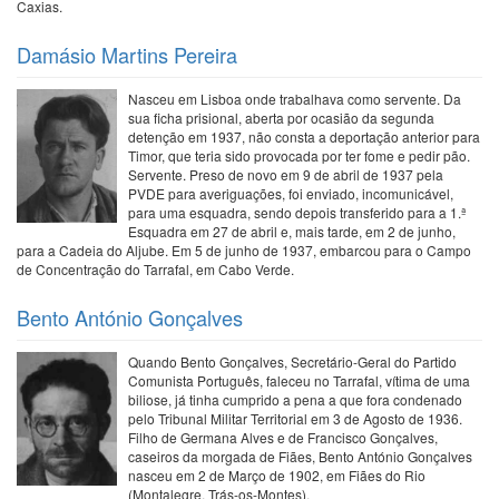
Caxias.
Damásio Martins Pereira
Nasceu em Lisboa onde trabalhava como servente. Da
sua ficha prisional, aberta por ocasião da segunda
detenção em 1937, não consta a deportação anterior para
Timor, que teria sido provocada por ter fome e pedir pão.
Servente. Preso de novo em 9 de abril de 1937 pela
PVDE para averiguações, foi enviado, incomunicável,
para uma esquadra, sendo depois transferido para a 1.ª
Esquadra em 27 de abril e, mais tarde, em 2 de junho,
para a Cadeia do Aljube. Em 5 de junho de 1937, embarcou para o Campo
de Concentração do Tarrafal, em Cabo Verde.
Bento António Gonçalves
Quando Bento Gonçalves, Secretário-Geral do Partido
Comunista Português, faleceu no Tarrafal, vítima de uma
biliose, já tinha cumprido a pena a que fora condenado
pelo Tribunal Militar Territorial em 3 de Agosto de 1936.
Filho de Germana Alves e de Francisco Gonçalves,
caseiros da morgada de Fiães, Bento António Gonçalves
nasceu em 2 de Março de 1902, em Fiães do Rio
(Montalegre, Trás-os-Montes).