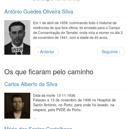
António Guedes Oliveira Silva
Em 1 de abril de 1939, culminando todo o historial de
violências de que fora vítima, foi enviado para o Campo
de Concentração do Tarrafal, onde viria a morrer no dia 3
de novembro de 1941, com a idade de 40 anos.
Paginação
Página
Próxima
‹ Anterior
Seguinte ›
anterior
página
Os que ficaram pelo caminho
Carlos Alberto da Silva
Data da morte
13-11-1936
Faleceu a 13 de novembro de 1936 no Hospital de
Santo António, no Porto, para onde foi levado, na
véspera, pela PVDE do Porto.
…
Mário dos Santos Castelhano