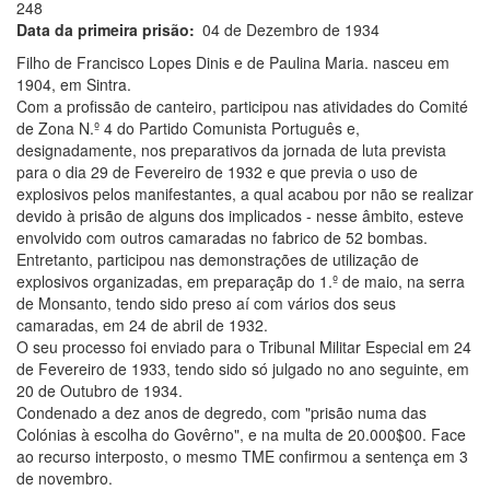
248
Data da primeira prisão
04 de Dezembro de 1934
Filho de Francisco Lopes Dinis e de Paulina Maria. nasceu em
1904, em Sintra.
Com a profissão de canteiro, participou nas atividades do Comité
de Zona N.º 4 do Partido Comunista Português e,
designadamente, nos preparativos da jornada de luta prevista
para o dia 29 de Fevereiro de 1932 e que previa o uso de
explosivos pelos manifestantes, a qual acabou por não se realizar
devido à prisão de alguns dos implicados - nesse âmbito, esteve
envolvido com outros camaradas no fabrico de 52 bombas.
Entretanto, participou nas demonstrações de utilização de
explosivos organizadas, em preparaçãp do 1.º de maio, na serra
de Monsanto, tendo sido preso aí com vários dos seus
camaradas, em 24 de abril de 1932.
O seu processo foi enviado para o Tribunal Militar Especial em 24
de Fevereiro de 1933, tendo sido só julgado no ano seguinte, em
20 de Outubro de 1934.
Condenado a dez anos de degredo, com "prisão numa das
Colónias à escolha do Govêrno", e na multa de 20.000$00. Face
ao recurso interposto, o mesmo TME confirmou a sentença em 3
de novembro.