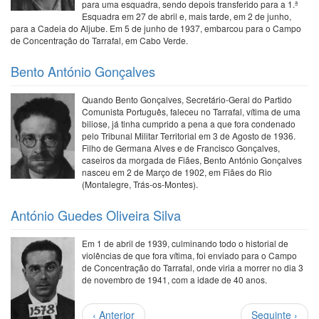
para uma esquadra, sendo depois transferido para a 1.ª
Esquadra em 27 de abril e, mais tarde, em 2 de junho,
para a Cadeia do Aljube. Em 5 de junho de 1937, embarcou para o Campo
de Concentração do Tarrafal, em Cabo Verde.
Bento António Gonçalves
Quando Bento Gonçalves, Secretário-Geral do Partido
Comunista Português, faleceu no Tarrafal, vítima de uma
biliose, já tinha cumprido a pena a que fora condenado
pelo Tribunal Militar Territorial em 3 de Agosto de 1936.
Filho de Germana Alves e de Francisco Gonçalves,
caseiros da morgada de Fiães, Bento António Gonçalves
nasceu em 2 de Março de 1902, em Fiães do Rio
(Montalegre, Trás-os-Montes).
António Guedes Oliveira Silva
Em 1 de abril de 1939, culminando todo o historial de
violências de que fora vítima, foi enviado para o Campo
de Concentração do Tarrafal, onde viria a morrer no dia 3
de novembro de 1941, com a idade de 40 anos.
Paginação
Página
Próxima
‹ Anterior
Seguinte ›