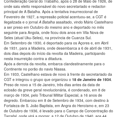
Confederação Geral do Trabalho, após o 28 de Maio de 1926, de
onde saiu eleito responsável do novo secretariado e redactor-
principal de A Batalha. Após a tentativa insurreccional de
Fevereiro de 1927, a repressão policial acentuou-se, a CGT é
ilegalizada e o jornal
A Batalha
assaltado, vindo Mário Castelhano
a ser preso em Outubro do mesmo ano e deportado no mês
seguinte para Angola, onde ficou dois anos em Vila Nova de
Seles (atual Uku-Seles), na província de Cuanza Sul.
Em Setembro de 1930, é deportado para os Açores e, em Abril
de 1931, para a Madeira, onde desembarca a 6 de abril de 1931,
dois dias depois do início da revolta da Madeira, participando
nesta insurreição contra a ditadura.
Após a derrota da revolta, embarca clandestinamente para o
Continente no porão do navio Niassa.
Em 1933, Castelhano estava de novo à frente do secretariado da
CGT e integrou o grupo que organizou o
18 de Janeiro de 1934
.
Preso de novo a 15 de Janeiro, três dias antes da data de
eclosão da greve geral revolucionária, é condenado, em 8 de
março de 1934, pelo Tribunal Militar Especial, a 16 anos de
degredo. Embarcou em 8 de Setembro de 1934, com destino à
Fortaleza de S. João Baptista, em Angra do Heroísmo e, em 23
de Outubro de 1936, é levado para o Campo de Concentração do
Tarrafal, onde virá a morrer, a 12 de Outubro de 1940, aos 44