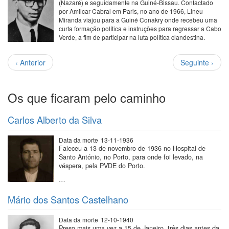
(Nazaré) e seguidamente na Guiné-Bissau. Contactado
por Amilcar Cabral em Paris, no ano de 1966, Lineu
Miranda viajou para a Guiné Conakry onde recebeu uma
curta formação política e instruções para regressar a Cabo
Verde, a fim de participar na luta política clandestina.
Paginação
Página
Próxima
‹ Anterior
Seguinte ›
anterior
página
Os que ficaram pelo caminho
Carlos Alberto da Silva
Data da morte
13-11-1936
Faleceu a 13 de novembro de 1936 no Hospital de
Santo António, no Porto, para onde foi levado, na
véspera, pela PVDE do Porto.
…
Mário dos Santos Castelhano
Data da morte
12-10-1940
Preso mais uma vez a 15 de Janeiro, três dias antes da