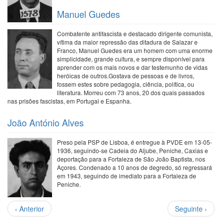
Manuel Guedes
Combatente antifascista e destacado dirigente comunista,
vítima da maior repressão das ditadura de Salazar e
Franco, Manuel Guedes era um homem com uma enorme
simplicidade, grande cultura, e sempre disponível para
aprender com os mais novos e dar testemunho de vidas
heróicas de outros.Gostava de pessoas e de livros,
fossem estes sobre pedagogia, ciência, política, ou
literatura. Morreu com 73 anos, 20 dos quais passados
nas prisões fascistas, em Portugal e Espanha.
João António Alves
Preso pela PSP de Lisboa, é entregue à PVDE em 13-05-
1936, seguindo-se Cadeia do Aljube, Peniche, Caxias e
deportação para a Fortaleza de São João Baptista, nos
Açores. Condenado a 10 anos de degredo, só regressará
em 1943, seguindo de imediato para a Fortaleza de
Peniche.
Paginação
Página
Próxima
‹ Anterior
Seguinte ›
anterior
página