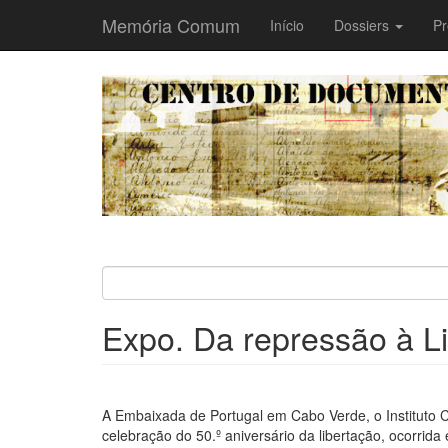
Memória Comum
Main
Início
Dossiers
Pr
navigation
Passar
para
o
conteúdo
principal
Expo. Da repressão à L
A Embaixada de Portugal em Cabo Verde, o Instituto
celebração do 50.º aniversário da libertação, ocorr