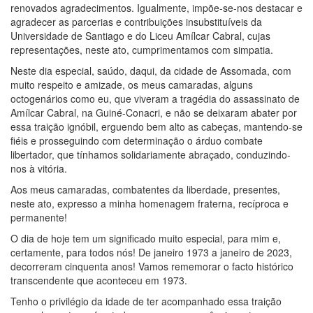
renovados agradecimentos. Igualmente, impõe-se-nos destacar e
agradecer as parcerias e contribuições insubstituíveis da
Universidade de Santiago e do Liceu Amílcar Cabral, cujas
representações, neste ato, cumprimentamos com simpatia.
Neste dia especial, saúdo, daqui, da cidade de Assomada, com
muito respeito e amizade, os meus camaradas, alguns
octogenários como eu, que viveram a tragédia do assassinato de
Amílcar Cabral, na Guiné-Conacri, e não se deixaram abater por
essa traição ignóbil, erguendo bem alto as cabeças, mantendo-se
fiéis e prosseguindo com determinação o árduo combate
libertador, que tínhamos solidariamente abraçado, conduzindo-
nos à vitória.
Aos meus camaradas, combatentes da liberdade, presentes,
neste ato, expresso a minha homenagem fraterna, recíproca e
permanente!
O dia de hoje tem um significado muito especial, para mim e,
certamente, para todos nós! De janeiro 1973 a janeiro de 2023,
decorreram cinquenta anos! Vamos rememorar o facto histórico
transcendente que aconteceu em 1973.
Tenho o privilégio da idade de ter acompanhado essa traição