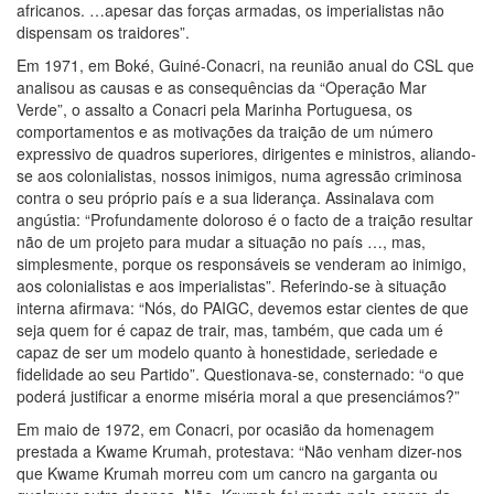
africanos. …apesar das forças armadas, os imperialistas não
dispensam os traidores”.
Em 1971, em Boké, Guiné-Conacri, na reunião anual do CSL que
analisou as causas e as consequências da “Operação Mar
Verde”, o assalto a Conacri pela Marinha Portuguesa, os
comportamentos e as motivações da traição de um número
expressivo de quadros superiores, dirigentes e ministros, aliando-
se aos colonialistas, nossos inimigos, numa agressão criminosa
contra o seu próprio país e a sua liderança. Assinalava com
angústia: “Profundamente doloroso é o facto de a traição resultar
não de um projeto para mudar a situação no país …, mas,
simplesmente, porque os responsáveis se venderam ao inimigo,
aos colonialistas e aos imperialistas”. Referindo-se à situação
interna afirmava: “Nós, do PAIGC, devemos estar cientes de que
seja quem for é capaz de trair, mas, também, que cada um é
capaz de ser um modelo quanto à honestidade, seriedade e
fidelidade ao seu Partido”. Questionava-se, consternado: “o que
poderá justificar a enorme miséria moral a que presenciámos?”
Em maio de 1972, em Conacri, por ocasião da homenagem
prestada a Kwame Krumah, protestava: “Não venham dizer-nos
que Kwame Krumah morreu com um cancro na garganta ou