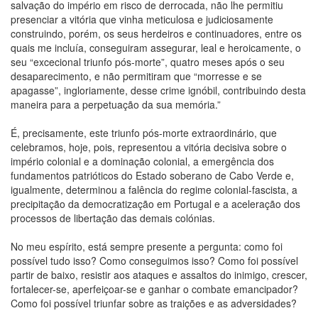
salvação do império em risco de derrocada, não lhe permitiu
presenciar a vitória que vinha meticulosa e judiciosamente
construindo, porém, os seus herdeiros e continuadores, entre os
quais me incluía, conseguiram assegurar, leal e heroicamente, o
seu “excecional triunfo pós-morte”, quatro meses após o seu
desaparecimento, e não permitiram que “morresse e se
apagasse”, ingloriamente, desse crime ignóbil, contribuindo desta
maneira para a perpetuação da sua memória.”
É, precisamente, este triunfo pós-morte extraordinário, que
celebramos, hoje, pois, representou a vitória decisiva sobre o
império colonial e a dominação colonial, a emergência dos
fundamentos patrióticos do Estado soberano de Cabo Verde e,
igualmente, determinou a falência do regime colonial-fascista, a
precipitação da democratização em Portugal e a aceleração dos
processos de libertação das demais colónias.
No meu espírito, está sempre presente a pergunta: como foi
possível tudo isso? Como conseguimos isso? Como foi possível
partir de baixo, resistir aos ataques e assaltos do inimigo, crescer,
fortalecer-se, aperfeiçoar-se e ganhar o combate emancipador?
Como foi possível triunfar sobre as traições e as adversidades?