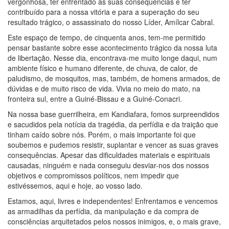
vergonhosa, ter enfrentado as suas consequências e ter
contribuído para a nossa vitória e para a superação do seu
resultado trágico, o assassinato do nosso Líder, Amílcar Cabral.
Este espaço de tempo, de cinquenta anos, tem-me permitido
pensar bastante sobre esse acontecimento trágico da nossa luta
de libertação. Nesse dia, encontrava-me muito longe daqui, num
ambiente físico e humano diferente, de chuva, de calor, de
paludismo, de mosquitos, mas, também, de homens armados, de
dúvidas e de muito risco de vida. Vivia no meio do mato, na
fronteira sul, entre a Guiné-Bissau e a Guiné-Conacri.
Na nossa base guerrilheira, em Kandiafara, fomos surpreendidos
e sacudidos pela notícia da tragédia, da perfídia e da traição que
tinham caído sobre nós. Porém, o mais importante foi que
soubemos e pudemos resistir, suplantar e vencer as suas graves
consequências. Apesar das dificuldades materiais e espirituais
causadas, ninguém e nada conseguiu desviar-nos dos nossos
objetivos e compromissos políticos, nem impedir que
estivéssemos, aqui e hoje, ao vosso lado.
Estamos, aqui, livres e independentes! Enfrentamos e vencemos
as armadilhas da perfídia, da manipulação e da compra de
consciências arquitetados pelos nossos inimigos, e, o mais grave,