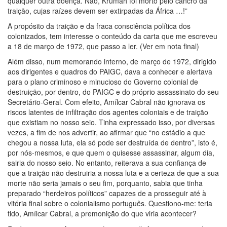
qualquer outra doença. Não, Krumah foi morto pelo cancro da
traição, cujas raízes devem ser extirpadas da África …!”
A propósito da traição e da fraca consciência política dos
colonizados, tem interesse o conteúdo da carta que me escreveu
a 18 de março de 1972, que passo a ler. (Ver em nota final)
Além disso, num memorando interno, de março de 1972, dirigido
aos dirigentes e quadros do PAIGC, dava a conhecer e alertava
para o plano criminoso e minucioso do Governo colonial de
destruição, por dentro, do PAIGC e do próprio assassinato do seu
Secretário-Geral. Com efeito, Amílcar Cabral não ignorava os
riscos latentes de infiltração dos agentes coloniais e de traição
que existiam no nosso seio. Tinha expressado isso, por diversas
vezes, a fim de nos advertir, ao afirmar que “no estádio a que
chegou a nossa luta, ela só pode ser destruída de dentro”, isto é,
por nós-mesmos, e que quem o quisesse assassinar, algum dia,
sairia do nosso seio. No entanto, reiterava a sua confiança de
que a traição não destruiria a nossa luta e a certeza de que a sua
morte não seria jamais o seu fim, porquanto, sabia que tinha
preparado “herdeiros políticos” capazes de a prosseguir até à
vitória final sobre o colonialismo português. Questiono-me: teria
tido, Amílcar Cabral, a premonição do que viria acontecer?