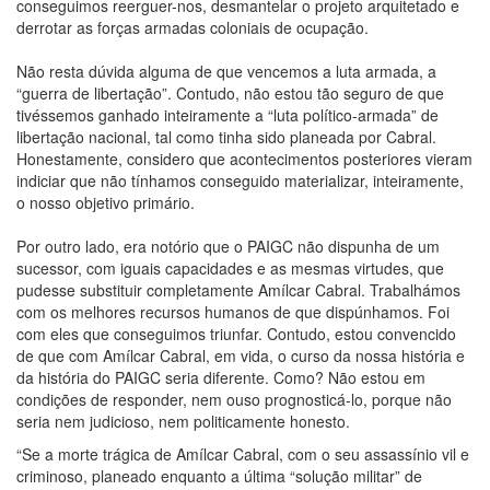
conseguimos reerguer-nos, desmantelar o projeto arquitetado e
derrotar as forças armadas coloniais de ocupação.
Não resta dúvida alguma de que vencemos a luta armada, a
“guerra de libertação”. Contudo, não estou tão seguro de que
tivéssemos ganhado inteiramente a “luta político-armada” de
libertação nacional, tal como tinha sido planeada por Cabral.
Honestamente, considero que acontecimentos posteriores vieram
indiciar que não tínhamos conseguido materializar, inteiramente,
o nosso objetivo primário.
Por outro lado, era notório que o PAIGC não dispunha de um
sucessor, com iguais capacidades e as mesmas virtudes, que
pudesse substituir completamente Amílcar Cabral. Trabalhámos
com os melhores recursos humanos de que dispúnhamos. Foi
com eles que conseguimos triunfar. Contudo, estou convencido
de que com Amílcar Cabral, em vida, o curso da nossa história e
da história do PAIGC seria diferente. Como? Não estou em
condições de responder, nem ouso prognosticá-lo, porque não
seria nem judicioso, nem politicamente honesto.
“Se a morte trágica de Amílcar Cabral, com o seu assassínio vil e
criminoso, planeado enquanto a última “solução militar” de