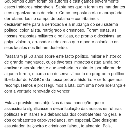
Soubemos quem foram os autores e castigámos severamente
esses traidores miseráveis! Sabíamos quem foram os mandantes
e os organizadores do crime. Como resposta certa e apropriada,
derrotamo-los no campo de batalha e contribuímos
decisivamente para a derrocada e a mudança do seu sistema
político, colonialista, retrógrado e criminoso. Foram estas, as
nossas respostas militares e políticas, de pronto e decisivas, ao
golpe violento, arrasador e doloroso que o poder colonial e os
seus lacaios nos tinham desferido.
Passaram já 50 anos sobre este facto político, militar e histórico
de grande magnitude, cujos diversos impactos estão ainda por
analisar e aprofundar, e que acabaria, o entanto, por alterar, de
alguma forma, o curso e o desenvolvimento do programa político
libertador do PAIGC e da nossa própria história. É certo que nos
recompusemos e prosseguimos a luta, com uma nova liderança e
com a vontade renovada de vencer.
Estava previsto, nos objetivos da sua conceção, que o
assassinato significasse a desarticulação das nossas estruturas
políticas e militares e a debandada dos combatentes no geral e
dos combatentes cabo-verdianos, em especial. Este desígnio
assustador, traiçoeiro e criminoso falhou, totalmente. Pois,