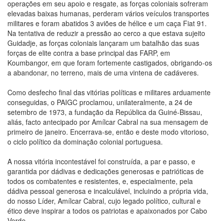
operações em seu apoio e resgate, as forças coloniais sofreram
elevadas baixas humanas, perderam vários veículos transportes
militares e foram abatidos 3 aviões de hélice e um caça Fiat 91.
Na tentativa de reduzir a pressão ao cerco a que estava sujeito
Guidadje, as forças coloniais lançaram um batalhão das suas
forças de elite contra a base principal das FARP, em
Koumbangor, em que foram fortemente castigados, obrigando-os
a abandonar, no terreno, mais de uma vintena de cadáveres.
Como desfecho final das vitórias políticas e militares arduamente
conseguidas, o PAIGC proclamou, unilateralmente, a 24 de
setembro de 1973, a fundação da República da Guiné-Bissau,
aliás, facto antecipado por Amílcar Cabral na sua mensagem de
primeiro de janeiro. Encerrava-se, então e deste modo vitorioso,
o ciclo político da dominação colonial portuguesa.
A nossa vitória incontestável foi construída, a par e passo, e
garantida por dádivas e dedicações generosas e patrióticas de
todos os combatentes e resistentes, e, especialmente, pela
dádiva pessoal generosa e incalculável, incluindo a própria vida,
do nosso Líder, Amílcar Cabral, cujo legado político, cultural e
ético deve inspirar a todos os patriotas e apaixonados por Cabo
Verde.