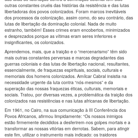
outras constantes cruéis das histórias da resistência e das lutas
libertadoras dos povos colonizados. Foram marcos inevitáveis
dos processos da colonização, assim como, do seu contrário, das
lutas de libertação da dominação colonial. Nada de muito
estranho, também! Esses crimes eram encobertos, minimizados
e desprezados porque as vítimas eram seres inferiores e
insignificantes, os colonizados.
Aprendemos, mais, que a traição e o “mercenarismo” têm sido
mais outras constantes perversas e marcas degradantes das
guerras coloniais e das lutas de libertação nacional, resultantes,
essencialmente, de fraquezas espirituais, sociais, culturais e
memoriais dos homens colonizados. Amílcar Cabral insistia na
necessidade urgente da luta contra “nós-mesmos” e da
superação das nossas fraquezas éticas, culturais, memoriais e
sociais. Tratou, por diversas vezes, a problemática da traição dos
colonizados nas resistências e nas lutas africanas de libertação.
Em 1961, no Cairo, na sua comunicação à III Conferência dos
Povos Africanos, afirmou limpidamente: “Os nossos inimigos
estão firmemente decididos a desferirem-nos golpes mortais e a
transformar as nossas vitórias em derrotas. Sabem, para atingir
este fim, utilizar o instrumento mais indicado: os traidores