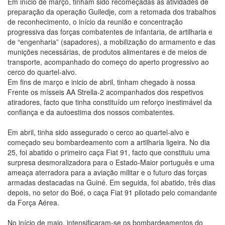
Em início de março, tinham sido recomeçadas as atividades de
preparação da operação Guiledje, com a retomada dos trabalhos
de reconhecimento, o início da reunião e concentração
progressiva das forças combatentes de infantaria, de artilharia e
de “engenharia” (sapadores), a mobilização do armamento e das
munições necessárias, de produtos alimentares e de meios de
transporte, acompanhado do começo do aperto progressivo ao
cerco do quartel-alvo.
Em fins de março e inicio de abril, tinham chegado à nossa
Frente os mísseis AA Strella-2 acompanhados dos respetivos
atiradores, facto que tinha constituído um reforço inestimável da
confiança e da autoestima dos nossos combatentes.
Em abril, tinha sido assegurado o cerco ao quartel-alvo e
começado seu bombardeamento com a artilharia ligeira. No dia
25, foi abatido o primeiro caça Fiat 91, facto que constituiu uma
surpresa desmoralizadora para o Estado-Maior português e uma
ameaça aterradora para a aviação militar e o futuro das forças
armadas destacadas na Guiné. Em seguida, foi abatido, três dias
depois, no setor do Boé, o caça Fiat 91 pilotado pelo comandante
da Força Aérea.
No início de maio, intensificaram-se os bombardeamentos do