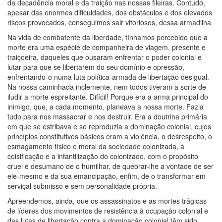
da decadência moral e da traição nas nossas fileiras. Contudo,
apesar das enormes dificuldades, dos obstáculos e dos elevados
riscos provocados, conseguimos sair vitoriosos, dessa armadilha.
Na vida de combatente da liberdade, tínhamos percebido que a
morte era uma espécie de companheira de viagem, presente e
traiçoeira, daqueles que ousaram enfrentar o poder colonial e
lutar para que se libertarem do seu domínio e opressão,
enfrentando-o numa luta política-armada de libertação desigual.
Na nossa caminhada inclemente, nem todos tiveram a sorte de
iludir a morte espreitante. Difícil! Porque era a arma principal do
inimigo, que, a cada momento, planeava a nossa morte. Fazia
tudo para nos massacrar e nos destruir. Era a doutrina primária
em que se estribava e se reproduzia a dominação colonial, cujos
princípios constitutivos básicos eram a violência, o desrespeito, o
esmagamento físico e moral da sociedade colonizada, a
coisificação e a infantilização do colonizado, com o propósito
cruel e desumano de o humilhar, de quebrar-lhe a vontade de ser
ele-mesmo e da sua emancipação, enfim, de o transformar em
serviçal submisso e sem personalidade própria.
Apreendemos, ainda, que os assassinatos e as mortes trágicas
de líderes dos movimentos de resistência à ocupação colonial e
das lutas de libertação contra a dominação colonial têm sido