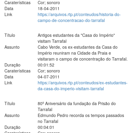
Caraterísticas
Cor; sonoro
Data
18-04-2011
Link
https://arquivos.rtp.pt/conteudos/historia-do-
campo-de-concentracao-do-tarrafal
Título
Antigos estudantes da "Casa do Império"
visitam Tarrafal
Assunto
Cabo Verde, os ex-estudantes da Casa do
Império reuniram na Cidade da Praia e
visitaram o campo de concentração do Tarrafal.
Duração
00:01:52
Caraterísticas
Cor; sonoro
Data
04-07-2011
Link
https://arquivos.rtp.pt/conteudos/ex-estudantes-
da-casa-do-imperio-visitam-tarrafal
Título
80º Aniversário da fundação da Prisão do
Tarrafal
Assunto
Edmundo Pedro recorda os tempos passados
no Tarrafal
Duração
00:04:01
Caraterísticas
Cor; sonoro