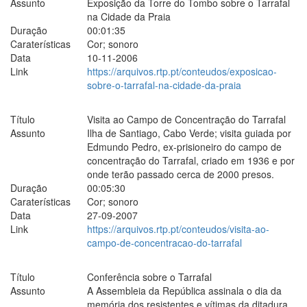
Assunto
Exposição da Torre do Tombo sobre o Tarrafal
na Cidade da Praia
Duração
00:01:35
Caraterísticas
Cor; sonoro
Data
10-11-2006
Link
https://arquivos.rtp.pt/conteudos/exposicao-
sobre-o-tarrafal-na-cidade-da-praia
Título
Visita ao Campo de Concentração do Tarrafal
Assunto
Ilha de Santiago, Cabo Verde; visita guiada por
Edmundo Pedro, ex-prisioneiro do campo de
concentração do Tarrafal, criado em 1936 e por
onde terão passado cerca de 2000 presos.
Duração
00:05:30
Caraterísticas
Cor; sonoro
Data
27-09-2007
Link
https://arquivos.rtp.pt/conteudos/visita-ao-
campo-de-concentracao-do-tarrafal
Título
Conferência sobre o Tarrafal
Assunto
A Assembleia da República assinala o dia da
memória dos resistentes e vítimas da ditadura