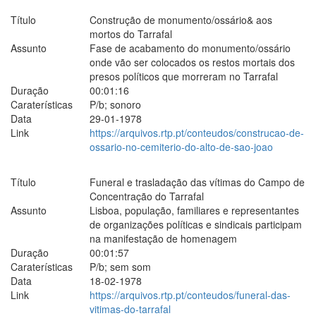
Título
Construção de monumento/ossário& aos
mortos do Tarrafal
Assunto
Fase de acabamento do monumento/ossário
onde vão ser colocados os restos mortais dos
presos políticos que morreram no Tarrafal
Duração
00:01:16
Caraterísticas
P/b; sonoro
Data
29-01-1978
Link
https://arquivos.rtp.pt/conteudos/construcao-de-
ossario-no-cemiterio-do-alto-de-sao-joao
Título
Funeral e trasladação das vítimas do Campo de
Concentração do Tarrafal
Assunto
Lisboa, população, familiares e representantes
de organizações políticas e sindicais participam
na manifestação de homenagem
Duração
00:01:57
Caraterísticas
P/b; sem som
Data
18-02-1978
Link
https://arquivos.rtp.pt/conteudos/funeral-das-
vitimas-do-tarrafal