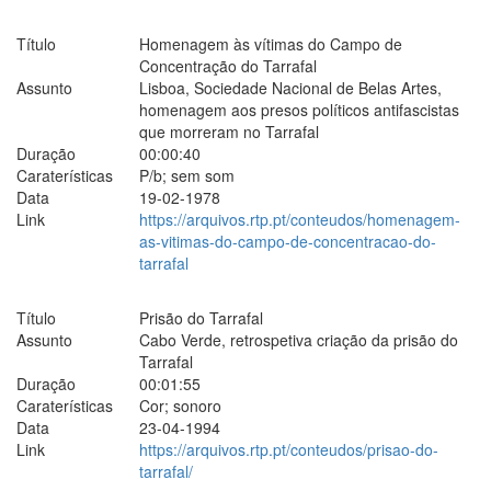
Título
Homenagem às vítimas do Campo de
Concentração do Tarrafal
Assunto
Lisboa, Sociedade Nacional de Belas Artes,
homenagem aos presos políticos antifascistas
que morreram no Tarrafal
Duração
00:00:40
Caraterísticas
P/b; sem som
Data
19-02-1978
Link
https://arquivos.rtp.pt/conteudos/homenagem-
as-vitimas-do-campo-de-concentracao-do-
tarrafal
Título
Prisão do Tarrafal
Assunto
Cabo Verde, retrospetiva criação da prisão do
Tarrafal
Duração
00:01:55
Caraterísticas
Cor; sonoro
Data
23-04-1994
Link
https://arquivos.rtp.pt/conteudos/prisao-do-
tarrafal/