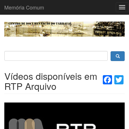
Memória Comum
Tog
nav
Passar
para
o
conteúdo
principal
Vídeos disponíveis em
Fac
T
RTP Arquivo