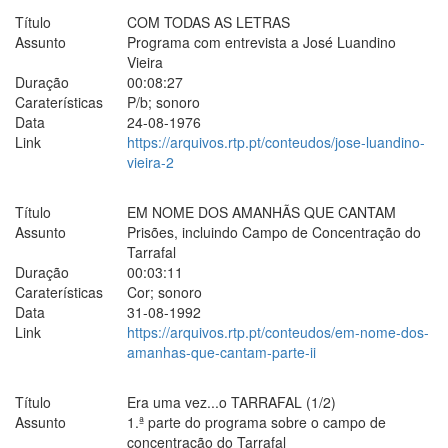
Título
COM TODAS AS LETRAS
Assunto
Programa com entrevista a José Luandino
Vieira
Duração
00:08:27
Caraterísticas
P/b; sonoro
Data
24-08-1976
Link
https://arquivos.rtp.pt/conteudos/jose-luandino-
vieira-2
Título
EM NOME DOS AMANHÃS QUE CANTAM
Assunto
Prisões, incluindo Campo de Concentração do
Tarrafal
Duração
00:03:11
Caraterísticas
Cor; sonoro
Data
31-08-1992
Link
https://arquivos.rtp.pt/conteudos/em-nome-dos-
amanhas-que-cantam-parte-ii
Título
Era uma vez...o TARRAFAL (1/2)
Assunto
1.ª parte do programa sobre o campo de
concentração do Tarrafal