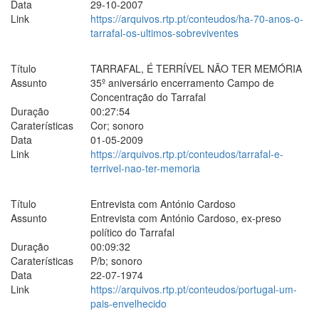
Data
29-10-2007
Link
https://arquivos.rtp.pt/conteudos/ha-70-anos-o-
tarrafal-os-ultimos-sobreviventes
Título
TARRAFAL, É TERRÍVEL NÃO TER MEMÓRIA
Assunto
35º aniversário encerramento Campo de
Concentração do Tarrafal
Duração
00:27:54
Caraterísticas
Cor; sonoro
Data
01-05-2009
Link
https://arquivos.rtp.pt/conteudos/tarrafal-e-
terrivel-nao-ter-memoria
Título
Entrevista com António Cardoso
Assunto
Entrevista com António Cardoso, ex-preso
político do Tarrafal
Duração
00:09:32
Caraterísticas
P/b; sonoro
Data
22-07-1974
Link
https://arquivos.rtp.pt/conteudos/portugal-um-
pais-envelhecido