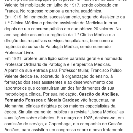
Valente foi mobilizado em julho de 1917, sendo colocado em
França. No regresso retomou a carreira académica.
Em 1919, foi nomeado, sucessivamente, segundo Assistente da
1.ª Clínica Médica e primeiro assistente de Medicina Interna,
depois de um concurso público em que obteve 20 valores. No
ano seguinte assumiu a regência da 1.ª Clínica Médica e a
direção dos respetivos serviços hospitalares, bem como a
regência do curso de Patologia Médica, sendo nomeado
Professor Livre.
Em 1921, profere uma lição sobre paralisia geral e é nomeado
Professor Ordinário de Patologia e Terapêutica Médicas.
A partir da sua entrada para Professor titular, Francisco Pulido
Valente dedica-se, sobretudo, à organização do ensino, à
formação dos seus assistentes e ao desenvolvimento dos
laboratórios que constituíram um dos fundamentos da sua
metodologia clínica. Por sua indicação,
Cascão de Anciães
,
Fernando Fonseca
e
Morais Cardoso
vão frequentar, na
Alemanha, clínicas dirigidas pelos maiores especialistas da
época. Simultaneamente, publica na revista “Lisboa Médica” as
suas lições sobre diabetes. Em março de 1925, desloca-se, em
comissão de serviço, a Copenhaga, em companhia de Cascão
Anciães, para assistir a um congresso sobre o novo tratamento