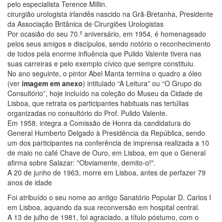
pelo especialista Terence Millin.
cirurgião urologista irlandês nascido na Grã-Bretanha, Presidente
da Associação Britânica de Cirurgiões Urologistas
Por ocasião do seu 70.º aniversário, em 1954, é homenageado
pelos seus amigos e discípulos, sendo notório o reconhecimento
de todos pela enorme influência que Pulido Valente tivera nas
suas carreiras e pelo exemplo cívico que sempre constituiu.
No ano seguinte, o pintor Abel Manta termina o quadro a óleo
(ver
imagem em anexo
) intitulado “A Leitura” ou “O Grupo do
Consultório”, hoje incluído na coleção do Museu da Cidade de
Lisboa, que retrata os participantes habituais nas tertúlias
organizadas no consultório do Prof. Pulido Valente.
Em 1958, integra a Comissão de Honra da candidatura do
General Humberto Delgado à Presidência da República, sendo
um dos participantes na conferência de imprensa realizada a 10
de maio no café Chave de Ouro, em Lisboa, em que o General
afirma sobre Salazar: "Obviamente, demito-o!".
A 20 de junho de 1963, morre em Lisboa, antes de perfazer 79
anos de idade
Foi atribuído o seu nome ao antigo Sanatório Popular D. Carlos I
em Lisboa, aquando da sua reconversão em hospital central.
A 13 de julho de 1981, foi agraciado, a título póstumo, com o