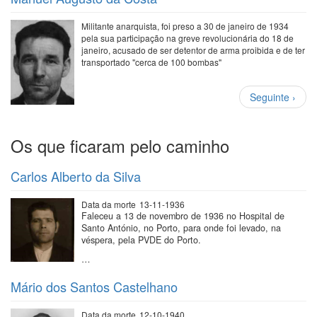
Militante anarquista, foi preso a 30 de janeiro de 1934
pela sua participação na greve revolucionária do 18 de
janeiro, acusado de ser detentor de arma proibida e de ter
transportado "cerca de 100 bombas"
Paginação
Próxima
Seguinte ›
página
Os que ficaram pelo caminho
Carlos Alberto da Silva
Data da morte
13-11-1936
Faleceu a 13 de novembro de 1936 no Hospital de
Santo António, no Porto, para onde foi levado, na
véspera, pela PVDE do Porto.
…
Mário dos Santos Castelhano
Data da morte
12-10-1940