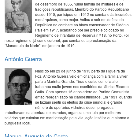
de dezembro de 1865, numa família de militares e de
tradições republicanas. Membro do Partido Republicano
desde 1910, participou em 1912 no combate às incursões
monárquicas, como major. Voltou a sair em defesa da
República no combate ao bloco conservador de Sidónio
Pais em 1917, acabando por ser preso e colocado no
Regimento de Infantaria de Reserva n.º 18, no Porto. Foi
neste regimento, já como coronel, que combateu a proclamação da
“Monarquia do Norte”, em janeiro de 1919.
António Guerra
Nascido em 23 de junho de 1913 perto da Figueira da
Foz, António Guerra veio em criança com a família viver
para a Marinha Grande. Tirou o curso comercial e
trabalhou muito jovem nos escritórios da fábrica Ricardo
Gallo. Com apenas 16 anos adere ao Partido Comunista,
então reorganizado na clandestinidade. Em 1931, quando
se faziam sentir os efeitos da crise mundial e grande
número de operários vidreiros desempregados
trabalhavam na abertura de estradas, organiza uma luta por melhores
salários que culmina em manifestação pela vila, ação insólita que alarma a
burguesia local.
Manuel Augusto da Costa