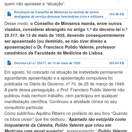
quem não apoiasse a “situação”.
Resolução do Conselho de Ministros no sentido de serem
154.46 KB
desligados de serviço diversos funcionários civis e militares
Desse modo,
o Conselho de Ministros manda, entre outros
visados, considerar abrangido no artigo 1.º do decreto-lei n.º
25 317, de 13 de maio de 1935, devendo consequentemente
ser aposentado (ou demitido, se não tiver direito a
aposentação) o Dr. Francisco Pulido Valente, professor
catedrático da Faculdade de Medicina de Lisboa
.
Decreto-Lei n.º 25317, de 13 de maio de 1935
303.04 KB
Em agosto, foi colocado na situação de inatividade permanente
aguardando aposentação e a aposentação compulsiva foi
publicada no Diário do Governo, nº 70, de 25 de março de 1948.
A partir dessa perseguição, o Prof. Francisco Pulido Valente não
publicou mais nenhum trabalho, nem participou em qualquer
manifestação científica. Continuou a atividade clínica no seu
consultório particular.
Como sublinhou Aquilino Ribeiro no prefácio do seu livro “Quando
os lobos uivam” que lhe dedicou, “
Apartado tão estúpida como
iniquamente da Cátedra, Pulido Valente que criou em
Medicina uma moral superior
”, acrescentando: “
Pulido Valente