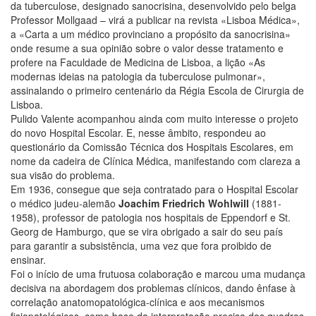
da tuberculose, designado sanocrisina, desenvolvido pelo belga
Professor Mollgaad – virá a publicar na revista «Lisboa Médica»,
a «Carta a um médico provinciano a propósito da sanocrisina»
onde resume a sua opinião sobre o valor desse tratamento e
profere na Faculdade de Medicina de Lisboa, a lição «As
modernas ideias na patologia da tuberculose pulmonar»,
assinalando o primeiro centenário da Régia Escola de Cirurgia de
Lisboa.
Pulido Valente acompanhou ainda com muito interesse o projeto
do novo Hospital Escolar. E, nesse âmbito, respondeu ao
questionário da Comissão Técnica dos Hospitais Escolares, em
nome da cadeira de Clínica Médica, manifestando com clareza a
sua visão do problema.
Em 1936, consegue que seja contratado para o Hospital Escolar
o médico judeu-alemão
Joachim Friedrich Wohlwill
(1881-
1958), professor de patologia nos hospitais de Eppendorf e St.
Georg de Hamburgo, que se vira obrigado a sair do seu país
para garantir a subsistência, uma vez que fora proibido de
ensinar.
Foi o início de uma frutuosa colaboração e marcou uma mudança
decisiva na abordagem dos problemas clínicos, dando ênfase à
correlação anatomopatológica-clínica e aos mecanismos