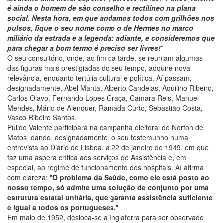
é ainda o homem de são conselho e rectilíneo na plana
social. Nesta hora, em que andamos todos com grilhões nos
pulsos, fique o seu nome como o de Hermes no marco
miliário da estrada e a legenda: adiante, e consideremos que
para chegar a bom termo é preciso ser livres!
”
O seu consultório, onde, ao fim da tarde, se reuniam algumas
das figuras mais prestigiadas do seu tempo, adquire nova
relevância, enquanto tertúlia cultural e política. Aí passam,
designadamente, Abel Manta, Alberto Candeias, Aquilino Ribeiro,
Carlos Olavo, Fernando Lopes Graça, Camara Reis, Manuel
Mendes, Mário de Alenquer, Ramada Curto, Sebastião Costa,
Vasco Ribeiro Santos.
Pulido Valente participará na campanha eleitoral de Norton de
Matos, dando, designadamente, o seu testemunho numa
entrevista ao Diário de Lisboa, a 22 de janeiro de 1949, em que
faz uma áspera crítica aos serviços de Assistência e, em
especial, ao regime de funcionamento dos hospitais. Aí afirma
com clareza: "
O problema da Saúde, como ele está posto ao
nosso tempo, só admite uma solução de conjunto por uma
estrutura estatal unitária, que garanta assistência suficiente
e igual a todos os portugueses.
"
Em maio de 1952, desloca-se a Inglaterra para ser observado