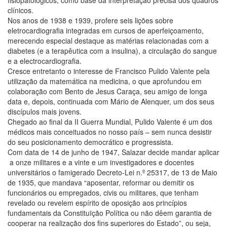
fisiopatológicos, como base da interpretação precisa dos quadros
clínicos.
Nos anos de 1938 e 1939, profere seis lições sobre
eletrocardiografia integradas em cursos de aperfeiçoamento,
merecendo especial destaque as matérias relacionadas com a
diabetes (e a terapêutica com a insulina), a circulação do sangue
e a electrocardiografia.
Cresce entretanto o interesse de Francisco Pulido Valente pela
utilização da matemática na medicina, o que aprofundou em
colaboração com Bento de Jesus Caraça, seu amigo de longa
data e, depois, continuada com Mário de Alenquer, um dos seus
discípulos mais jovens.
Chegado ao final da II Guerra Mundial, Pulido Valente é um dos
médicos mais conceituados no nosso país – sem nunca desistir
do seu posicionamento democrático e progressista.
Com data de 14 de junho de 1947, Salazar decide mandar aplicar
a onze militares e a vinte e um investigadores e docentes
universitários o famigerado Decreto-Lei n.º 25317, de 13 de Maio
de 1935, que mandava “aposentar, reformar ou demitir os
funcionários ou empregados, civis ou militares, que tenham
revelado ou revelem espírito de oposição aos princípios
fundamentais da Constituïção Política ou não dêem garantia de
cooperar na realização dos fins superiores do Estado”, ou seja,