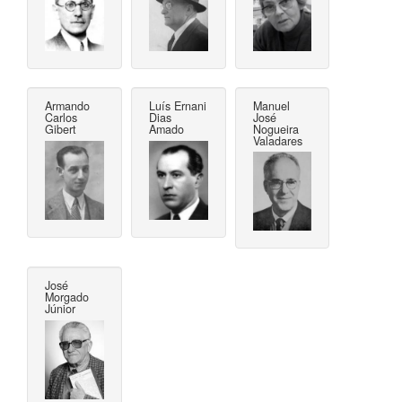
Armando
Luís Ernani
Manuel
Carlos
Dias
José
Gibert
Amado
Nogueira
Valadares
José
Morgado
Júnior