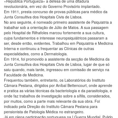
«República Portugueza» a defesa de uma ditadura
revolucionária, em vez do Governo Provisório implantado.
Em 1911, presta concurso de provas públicas para médico da
Junta Consultiva dos Hospitais Civis de Lisboa.
No ano seguinte, é nomeado primeiro assistente de Psiquiatria a
trabalhar sob a orientação de Júlio de Matos. A sua passagem
pelo Hospital de Rilhafoles marcou fortemente a sua cultura,
cujos fundamentos e interesse neuropsiquiátricos passaram a
ser, desde então, evidentes. Trabalhou em Psiquiatria e Medicina
Interna e continuou a frequentar as Clínicas de outras
especialidades, como a Dermatologia.
Em 1914, foi promovido a assistente da secção de Medicina da
Junta Consultiva dos Hospitais Civis de Lisboa, lugar de que só
saiu quando, mais tarde, ingressou em comissão de serviço na
Faculdade de Medicina.
Frequentou também, entretanto, os Laboratórios do Instituto
Câmara Pestana, dirigidos por Aníbal Bettencourt, onde aprende
e pratica as várias técnicas da bacteriologia e da parasitologia, e
onde faz trabalhos de investigação sobre a sífilis, considerados,
por muitos, como a parte mais relevante da sua obra. Foi
indicado pela Direção do Instituto Câmara Pestana para
pensionista de Patologia Médica no estrangeiro.
Já em plena participação portuguesa na I Guerra Mundial, Pulido