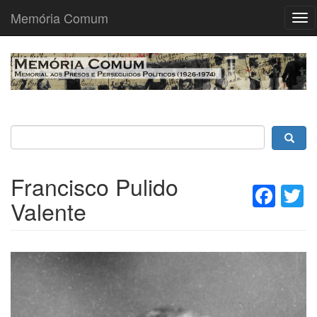
Memória Comum
Tog
nav
Passar
para
o
conteúdo
principal
Francisco Pulido
Fac
T
Valente