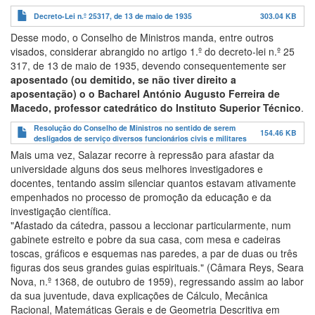
Decreto-Lei n.º 25317, de 13 de maio de 1935
303.04 KB
Desse modo, o Conselho de Ministros manda, entre outros
visados, considerar abrangido no artigo 1.º do decreto-lei n.º 25
317, de 13 de maio de 1935, devendo consequentemente ser
aposentado (ou demitido, se não tiver direito a
aposentação) o o Bacharel António Augusto Ferreira de
Macedo, professor catedrático do Instituto Superior Técnico
.
Resolução do Conselho de Ministros no sentido de serem
154.46 KB
desligados de serviço diversos funcionários civis e militares
Mais uma vez, Salazar recorre à repressão para afastar da
universidade alguns dos seus melhores investigadores e
docentes, tentando assim silenciar quantos estavam ativamente
empenhados no processo de promoção da educação e da
investigação científica.
"Afastado da cátedra, passou a leccionar particularmente, num
gabinete estreito e pobre da sua casa, com mesa e cadeiras
toscas, gráficos e esquemas nas paredes, a par de duas ou três
figuras dos seus grandes guias espirituais." (Câmara Reys, Seara
Nova, n.º 1368, de outubro de 1959), regressando assim ao labor
da sua juventude, dava explicações de Cálculo, Mecânica
Racional, Matemáticas Gerais e de Geometria Descritiva em