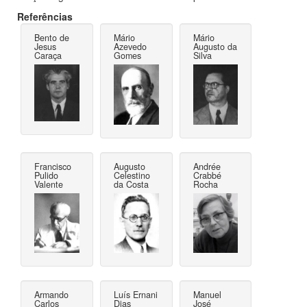
Referências
Bento de
Mário
Mário
Jesus
Azevedo
Augusto da
Caraça
Gomes
Silva
Francisco
Augusto
Andrée
Pulido
Celestino
Crabbé
Valente
da Costa
Rocha
Armando
Luís Ernani
Manuel
Carlos
Dias
José