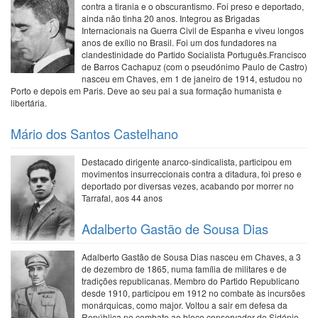
contra a tirania e o obscurantismo. Foi preso e deportado,
ainda não tinha 20 anos. Integrou as Brigadas
Internacionais na Guerra Civil de Espanha e viveu longos
anos de exílio no Brasil. Foi um dos fundadores na
clandestinidade do Partido Socialista Português.Francisco
de Barros Cachapuz (com o pseudónimo Paulo de Castro)
nasceu em Chaves, em 1 de janeiro de 1914, estudou no
Porto e depois em Paris. Deve ao seu pai a sua formação humanista e
libertária.
Mário dos Santos Castelhano
Destacado dirigente anarco-sindicalista, participou em
movimentos insurreccionais contra a ditadura, foi preso e
deportado por diversas vezes, acabando por morrer no
Tarrafal, aos 44 anos
Adalberto Gastão de Sousa Dias
Adalberto Gastão de Sousa Dias nasceu em Chaves, a 3
de dezembro de 1865, numa família de militares e de
tradições republicanas. Membro do Partido Republicano
desde 1910, participou em 1912 no combate às incursões
monárquicas, como major. Voltou a sair em defesa da
República no combate ao bloco conservador de Sidónio