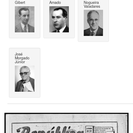
Gibert
Amado
Nogueira
Valadares
José
Morgado
Júnior