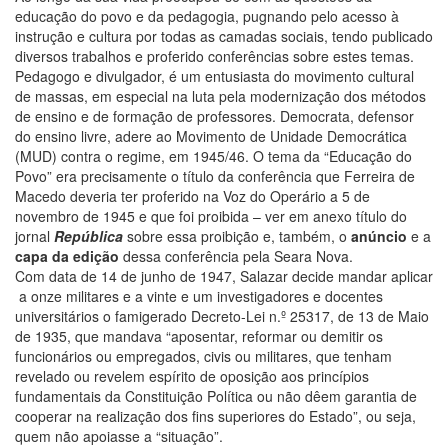
educação do povo e da pedagogia, pugnando pelo acesso à
instrução e cultura por todas as camadas sociais, tendo publicado
diversos trabalhos e proferido conferências sobre estes temas.
Pedagogo e divulgador, é um entusiasta do movimento cultural
de massas, em especial na luta pela modernização dos métodos
de ensino e de formação de professores. Democrata, defensor
do ensino livre, adere ao Movimento de Unidade Democrática
(MUD) contra o regime, em 1945/46. O tema da “Educação do
Povo” era precisamente o título da conferência que Ferreira de
Macedo deveria ter proferido na Voz do Operário a 5 de
novembro de 1945 e que foi proibida – ver em anexo título do
jornal
República
sobre essa proibição e, também, o
anúncio
e a
capa da edição
dessa conferência pela Seara Nova.
Com data de 14 de junho de 1947, Salazar decide mandar aplicar
a onze militares e a vinte e um investigadores e docentes
universitários o famigerado Decreto-Lei n.º 25317, de 13 de Maio
de 1935, que mandava “aposentar, reformar ou demitir os
funcionários ou empregados, civis ou militares, que tenham
revelado ou revelem espírito de oposição aos princípios
fundamentais da Constituição Política ou não dêem garantia de
cooperar na realização dos fins superiores do Estado”, ou seja,
quem não apoiasse a “situação”.