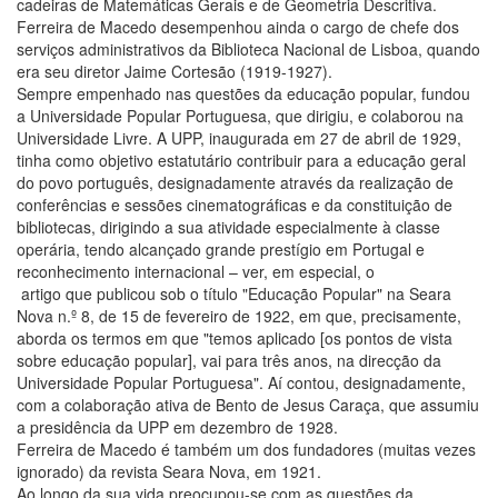
cadeiras de Matemáticas Gerais e de Geometria Descritiva.
Ferreira de Macedo desempenhou ainda o cargo de chefe dos
serviços administrativos da Biblioteca Nacional de Lisboa, quando
era seu diretor Jaime Cortesão (1919-1927).
Sempre empenhado nas questões da educação popular, fundou
a Universidade Popular Portuguesa, que dirigiu, e colaborou na
Universidade Livre. A UPP, inaugurada em 27 de abril de 1929,
tinha como objetivo estatutário contribuir para a educação geral
do povo português, designadamente através da realização de
conferências e sessões cinematográficas e da constituição de
bibliotecas, dirigindo a sua atividade especialmente à classe
operária, tendo alcançado grande prestígio em Portugal e
reconhecimento internacional – ver, em especial, o
artigo que publicou sob o título "Educação Popular" na Seara
Nova n.º 8, de 15 de fevereiro de 1922, em que, precisamente,
aborda os termos em que "temos aplicado [os pontos de vista
sobre educação popular], vai para três anos, na direcção da
Universidade Popular Portuguesa". Aí contou, designadamente,
com a colaboração ativa de Bento de Jesus Caraça, que assumiu
a presidência da UPP em dezembro de 1928.
Ferreira de Macedo é também um dos fundadores (muitas vezes
ignorado) da revista Seara Nova, em 1921.
Ao longo da sua vida preocupou-se com as questões da