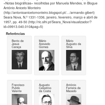
«Notas biográficas» recolhidas por Manuela Mendes, in Blogue
António Aniceto Monteiro
(http://antonioanicetomonteiro.blogspot.pt/…/armando-gibert)
Seara Nova, N.º 1331-1336, janeiro, fevereiro, março e abril de
1957, pp. 49-50 (http://ric.slhi.pt/Seara_Nova/visualizador/?
id=09913.040.010&pag=5)
Referências
Bento de
Mário
Mário
Jesus
Azevedo
Augusto da
Caraça
Gomes
Silva
Francisco
Augusto
António
Pulido
Celestino
Ferreira de
Valente
da Costa
Macedo