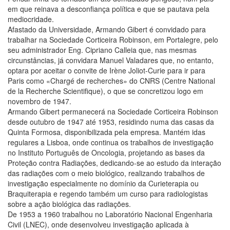
em que reinava a desconfiança política e que se pautava pela
mediocridade.
Afastado da Universidade, Armando Gibert é convidado para
trabalhar na Sociedade Corticeira Robinson, em Portalegre, pelo
seu administrador Eng. Cipriano Calleia que, nas mesmas
circunstâncias, já convidara Manuel Valadares que, no entanto,
optara por aceitar o convite de Irène Joliot-Curie para ir para
Paris como «Chargé de recherches» do CNRS (Centre National
de la Recherche Scientifique), o que se concretizou logo em
novembro de 1947.
Armando Gibert permanecerá na Sociedade Corticeira Robinson
desde outubro de 1947 até 1953, residindo numa das casas da
Quinta Formosa, disponibilizada pela empresa. Mantém idas
regulares a Lisboa, onde continua os trabalhos de investigação
no Instituto Português de Oncologia, projetando as bases da
Proteção contra Radiações, dedicando-se ao estudo da interação
das radiações com o meio biológico, realizando trabalhos de
investigação especialmente no domínio da Curieterapia ou
Braquiterapia e regendo também um curso para radiologistas
sobre a ação biológica das radiações.
De 1953 a 1960 trabalhou no Laboratório Nacional Engenharia
Civil (LNEC), onde desenvolveu investigação aplicada à