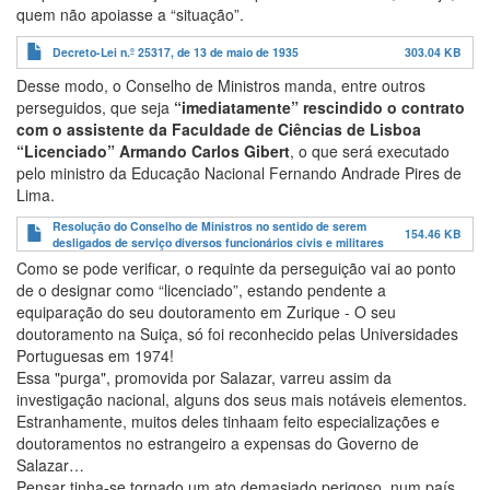
quem não apoiasse a “situação”.
Decreto-Lei n.º 25317, de 13 de maio de 1935
303.04 KB
Desse modo, o Conselho de Ministros manda, entre outros
perseguidos, que seja
“imediatamente” rescindido o contrato
com o assistente da Faculdade de Ciências de Lisboa
“Licenciado” Armando Carlos Gibert
, o que será executado
pelo ministro da Educação Nacional Fernando Andrade Pires de
Lima.
Resolução do Conselho de Ministros no sentido de serem
154.46 KB
desligados de serviço diversos funcionários civis e militares
Como se pode verificar, o requinte da perseguição vai ao ponto
de o designar como “licenciado”, estando pendente a
equiparação do seu doutoramento em Zurique - O seu
doutoramento na Suiça, só foi reconhecido pelas Universidades
Portuguesas em 1974!
Essa "purga", promovida por Salazar, varreu assim da
investigação nacional, alguns dos seus mais notáveis elementos.
Estranhamente, muitos deles tinhaam feito especializações e
doutoramentos no estrangeiro a expensas do Governo de
Salazar…
Pensar tinha-se tornado um ato demasiado perigoso, num país