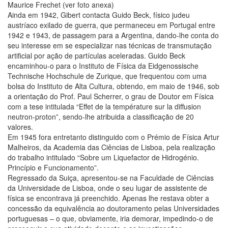
Maurice Frechet (ver foto anexa)
Ainda em 1942, Gibert contacta Guido Beck, físico judeu
austríaco exilado de guerra, que permaneceu em Portugal entre
1942 e 1943, de passagem para a Argentina, dando-lhe conta do
seu interesse em se especializar nas técnicas de transmutação
artificial por ação de partículas aceleradas. Guido Beck
encaminhou-o para o Instituto de Física da Eidgenossische
Technische Hochschule de Zurique, que frequentou com uma
bolsa do Instituto de Alta Cultura, obtendo, em maio de 1946, sob
a orientação do Prof. Paul Scherrer, o grau de Doutor em Física
com a tese intitulada “Effet de la température sur la diffusion
neutron-proton”, sendo-lhe atribuida a classificação de 20
valores.
Em 1945 fora entretanto distinguido com o Prémio de Física Artur
Malheiros, da Academia das Ciências de Lisboa, pela realização
do trabalho intitulado “Sobre um Liquefactor de Hidrogénio.
Princípio e Funcionamento”.
Regressado da Suiça, apresentou-se na Faculdade de Ciências
da Universidade de Lisboa, onde o seu lugar de assistente de
física se encontrava já preenchido. Apenas lhe restava obter a
concessão da equivalência ao doutoramento pelas Universidades
portuguesas – o que, obviamente, iria demorar, impedindo-o de