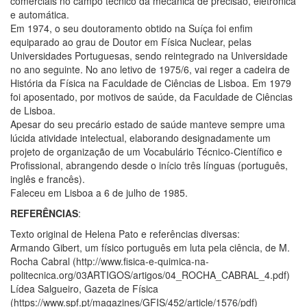
comerciais no campo técnico da mecânica de precisão, eletrónica
e automática.
Em 1974, o seu doutoramento obtido na Suíça foi enfim
equiparado ao grau de Doutor em Física Nuclear, pelas
Universidades Portuguesas, sendo reintegrado na Universidade
no ano seguinte. No ano letivo de 1975/6, vai reger a cadeira de
História da Física na Faculdade de Ciências de Lisboa. Em 1979
foi aposentado, por motivos de saúde, da Faculdade de Ciências
de Lisboa.
Apesar do seu precário estado de saúde manteve sempre uma
lúcida atividade intelectual, elaborando designadamente um
projeto de organização de um Vocabulário Técnico-Científico e
Profissional, abrangendo desde o início três línguas (português,
inglês e francês).
Faleceu em Lisboa a 6 de julho de 1985.
REFERÊNCIAS
:
Texto original de Helena Pato e referências diversas:
Armando Gibert, um físico português em luta pela ciência, de M.
Rocha Cabral (http://www.fisica-e-quimica-na-
politecnica.org/03ARTIGOS/artigos/04_ROCHA_CABRAL_4.pdf)
Lídea Salgueiro, Gazeta de Física
(https://www.spf.pt/magazines/GFIS/452/article/1576/pdf)