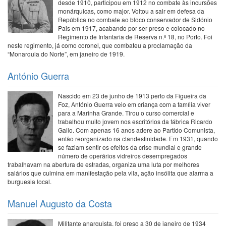
desde 1910, participou em 1912 no combate às incursões
monárquicas, como major. Voltou a sair em defesa da
República no combate ao bloco conservador de Sidónio
Pais em 1917, acabando por ser preso e colocado no
Regimento de Infantaria de Reserva n.º 18, no Porto. Foi
neste regimento, já como coronel, que combateu a proclamação da
“Monarquia do Norte”, em janeiro de 1919.
António Guerra
Nascido em 23 de junho de 1913 perto da Figueira da
Foz, António Guerra veio em criança com a família viver
para a Marinha Grande. Tirou o curso comercial e
trabalhou muito jovem nos escritórios da fábrica Ricardo
Gallo. Com apenas 16 anos adere ao Partido Comunista,
então reorganizado na clandestinidade. Em 1931, quando
se faziam sentir os efeitos da crise mundial e grande
número de operários vidreiros desempregados
trabalhavam na abertura de estradas, organiza uma luta por melhores
salários que culmina em manifestação pela vila, ação insólita que alarma a
burguesia local.
Manuel Augusto da Costa
Militante anarquista, foi preso a 30 de janeiro de 1934