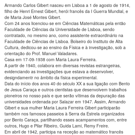
Armando Carlos Gibert nasceu em Lisboa a 1 de agosto de 1914,
filho de Henri Ernest Gibert, herói francês da I Guerra Mundial, e
de Maria José Montes Gibert.
Com 24 anos licenciou-se em Ciências Matemáticas pela então
Faculdade de Ciências da Universidade de Lisboa, sendo
contratado, no mesmo ano, como assistente extraordinário na
Faculdade de Ciências de Lisboa. Bolseiro do Instituto de Alta
Cultura, dedicou-se ao ensino da Física e à investigação, sob a
orientação do Prof. Manuel Valadares.
Casa em 17-09-1938 com Maria Laura Ferreira.
A partir de 1940, colabora em diversas revistas estrangeiras,
evidenciando as investigações que estava a desenvolver,
designdamentr no âmbito da física experimental.
Data do início dos anos 40 do século XX a sua ligação com Bento
de Jesus Caraça e outros cientistas que desenvolvem trabalhos
pioneiros no nosso país e que serão vítimas da depuração das
universidades ordenada por Salazar em 1947. Assim, Armando
Gibert e sua mulher Maria Laura Ferreira Gibert participarão
também nos famosos passeios à Serra da Estrela organizados
por Bento Caraça, partilhando esses acampamentos com, entre
outros, Hugo e Pilar Ribeiro, Guida Lami, Remy Freire.
Em abril de 1942, participa na receção ao matemático francês