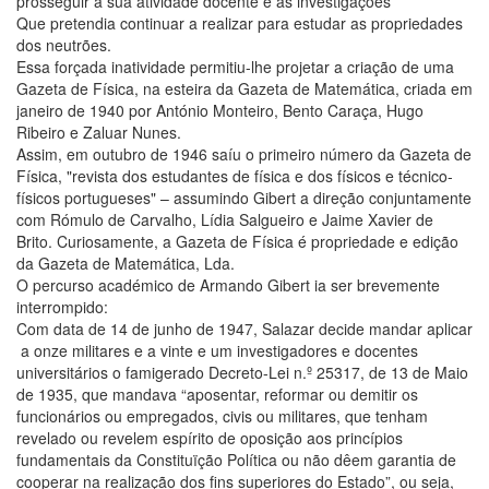
prosseguir a sua atividade docente e as investigações
Que pretendia continuar a realizar para estudar as propriedades
dos neutrões.
Essa forçada inatividade permitiu-lhe projetar a criação de uma
Gazeta de Física, na esteira da Gazeta de Matemática, criada em
janeiro de 1940 por António Monteiro, Bento Caraça, Hugo
Ribeiro e Zaluar Nunes.
Assim, em outubro de 1946 saíu o primeiro número da Gazeta de
Física, "revista dos estudantes de física e dos físicos e técnico-
físicos portugueses" – assumindo Gibert a direção conjuntamente
com Rómulo de Carvalho, Lídia Salgueiro e Jaime Xavier de
Brito. Curiosamente, a Gazeta de Física é propriedade e edição
da Gazeta de Matemática, Lda.
O percurso académico de Armando Gibert ia ser brevemente
interrompido:
Com data de 14 de junho de 1947, Salazar decide mandar aplicar
a onze militares e a vinte e um investigadores e docentes
universitários o famigerado Decreto-Lei n.º 25317, de 13 de Maio
de 1935, que mandava “aposentar, reformar ou demitir os
funcionários ou empregados, civis ou militares, que tenham
revelado ou revelem espírito de oposição aos princípios
fundamentais da Constituïção Política ou não dêem garantia de
cooperar na realização dos fins superiores do Estado”, ou seja,