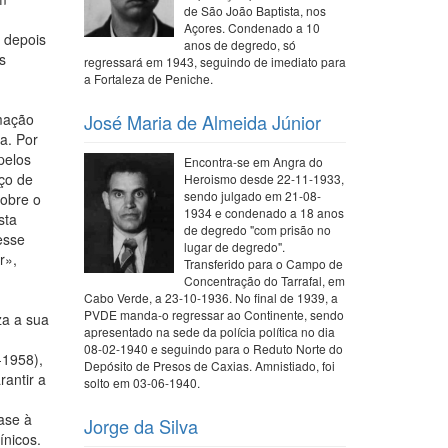
de São João Baptista, nos
Açores. Condenado a 10
, depois
anos de degredo, só
s
regressará em 1943, seguindo de imediato para
a Fortaleza de Peniche.
rmação
José Maria de Almeida Júnior
a. Por
pelos
Encontra-se em Angra do
rço de
Heroismo desde 22-11-1933,
sendo julgado em 21-08-
sobre o
1934 e condenado a 18 anos
sta
de degredo "com prisão no
esse
lugar de degredo".
r»,
Transferido para o Campo de
Concentração do Tarrafal, em
Cabo Verde, a 23-10-1936. No final de 1939, a
PVDE manda-o regressar ao Continente, sendo
za a sua
apresentado na sede da polícia política no dia
08-02-1940 e seguindo para o Reduto Norte do
1958),
Depósito de Presos de Caxias. Amnistiado, foi
rantir a
solto em 03-06-1940.
ase à
Jorge da Silva
ínicos.