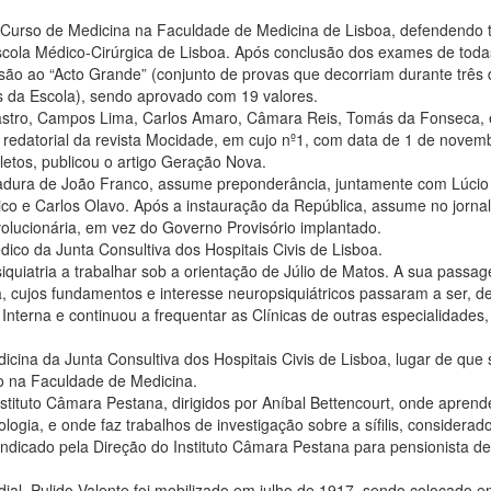
Curso de Medicina na Faculdade de Medicina de Lisboa, defendendo 
Escola Médico-Cirúrgica de Lisboa. Após conclusão dos exames de toda
são ao “Acto Grande” (conjunto de provas que decorriam durante três 
s da Escola), sendo aprovado com 19 valores.
stro, Campos Lima, Carlos Amaro, Câmara Reis, Tomás da Fonseca, 
o redatorial da revista Mocidade, em cujo nº1, com data de 1 de novem
letos, publicou o artigo Geração Nova.
tadura de João Franco, assume preponderância, juntamente com Lúcio
co e Carlos Olavo. Após a instauração da República, assume no jornal
olucionária, em vez do Governo Provisório implantado.
ico da Junta Consultiva dos Hospitais Civis de Lisboa.
quiatria a trabalhar sob a orientação de Júlio de Matos. A sua passa
a, cujos fundamentos e interesse neuropsiquiátricos passaram a ser, d
 Interna e continuou a frequentar as Clínicas de outras especialidades
cina da Junta Consultiva dos Hospitais Civis de Lisboa, lugar de que 
o na Faculdade de Medicina.
stituto Câmara Pestana, dirigidos por Aníbal Bettencourt, onde aprend
ologia, e onde faz trabalhos de investigação sobre a sífilis, considerad
indicado pela Direção do Instituto Câmara Pestana para pensionista de
ial, Pulido Valente foi mobilizado em julho de 1917, sendo colocado 