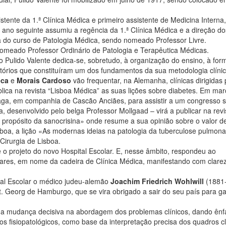
ente da 1.ª Clínica Médica e primeiro assistente de Medicina Interna
ano seguinte assumiu a regência da 1.ª Clínica Médica e a direção do
a do curso de Patologia Médica, sendo nomeado Professor Livre.
 nomeado Professor Ordinário de Patologia e Terapêutica Médicas.
sco Pulido Valente dedica-se, sobretudo, à organização do ensino, à fo
tórios que constituíram um dos fundamentos da sua metodologia clínic
eca
e
Morais Cardoso
vão frequentar, na Alemanha, clínicas dirigidas 
lica na revista “Lisboa Médica” as suas lições sobre diabetes. Em ma
aga, em companhia de Cascão Anciães, para assistir a um congresso 
, desenvolvido pelo belga Professor Mollgaad – virá a publicar na revi
 propósito da sanocrisina» onde resume a sua opinião sobre o valor d
boa, a lição «As modernas ideias na patologia da tuberculose pulmona
Cirurgia de Lisboa.
o projeto do novo Hospital Escolar. E, nesse âmbito, respondeu ao
lares, em nome da cadeira de Clínica Médica, manifestando com clare
tal Escolar o médico judeu-alemão
Joachim Friedrich Wohlwill
(1881-
t. Georg de Hamburgo, que se vira obrigado a sair do seu país para ga
ma mudança decisiva na abordagem dos problemas clínicos, dando ênf
 fisiopatológicos, como base da interpretação precisa dos quadros cl