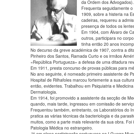
da Ordem dos Advogados).
Frequenta seguidamente o 
1909, sobre a histeria na 
cadeiras, requereu a admis
presença de todos os lente
Em 1904, com Álvaro de Ca
outros, participara no corp
tinha então 20 anos incomp
No decurso da greve académica de 1907, contra a di
Pinheiro dos Santos, Ramada Curto e os irmãos Améri
«República Portugueza» a defesa de uma ditadura rev
Em 1911, presta concurso de provas públicas para méd
No ano seguinte, é nomeado primeiro assistente de Psi
Hospital de Rilhafoles marcou fortemente a sua cultur
então, evidentes. Trabalhou em Psiquiatria e Medicina
Dermatologia.
Em 1914, foi promovido a assistente da secção de Medi
quando, mais tarde, ingressou em comissão de serviç
Frequentou também, entretanto, os Laboratórios do In
pratica as várias técnicas da bacteriologia e da parasit
muitos, como a parte mais relevante da sua obra. Foi 
Patologia Médica no estrangeiro.
Já em plena participação portuguesa na I Guerra Mund