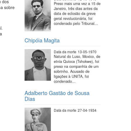
m dos
Preso mais uma vez a 15 de
ma sobre
Janeiro, três dias antes da
data de eclosão da greve
geral revolucionária, foi
condenado pelo Tribunal…
l.
da
Chipóia Magita
Data da morte
13-05-1970
Natural do Luso, Moxico, de
etnia Quioca (Tshokwe), foi
preso na companhia de um
sobrinho. Acusado de
ligações à UNITA, foi
condenado…
Adalberto Gastão de Sousa
Dias
Data da morte
27-04-1934