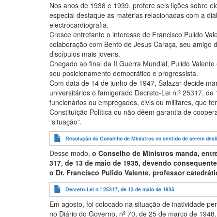
Nos anos de 1938 e 1939, profere seis lições sobre e
especial destaque as matérias relacionadas com a diab
electrocardiografia.
Cresce entretanto o interesse de Francisco Pulido Va
colaboração com Bento de Jesus Caraça, seu amigo de
discípulos mais jovens.
Chegado ao final da II Guerra Mundial, Pulido Valent
seu posicionamento democrático e progressista.
Com data de 14 de junho de 1947, Salazar decide mand
universitários o famigerado Decreto-Lei n.º 25317, d
funcionários ou empregados, civis ou militares, que t
Constituïção Política ou não dêem garantia de coopera
“situação”.
Resolução do Conselho de Ministros no sentido de serem deslig
Desse modo,
o Conselho de Ministros manda, entre 
317, de 13 de maio de 1935, devendo consequentem
o Dr. Francisco Pulido Valente, professor catedrá
Decreto-Lei n.º 25317, de 13 de maio de 1935
Em agosto, foi colocado na situação de inatividade 
no Diário do Governo, nº 70, de 25 de março de 1948.