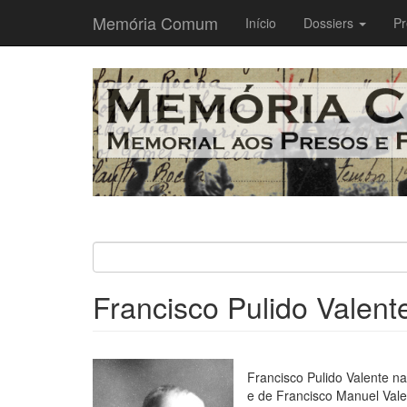
Memória Comum
Main
Início
Dossiers
Pr
navigation
Passar
para
o
conteúdo
principal
Francisco Pulido Valent
Francisco Pulido Valente n
e de Francisco Manuel Vale